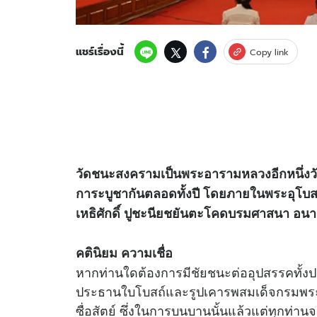
แชร์เรื่องนี้
Copy link
วัดชนะสงครามเป็นพระอารามหลวงอีกหนึ่งวั
การะบูชากันตลอดทั้งปี โดยภายในพระอุโบสถ
เหธิศักดิ์ ปูชะนียชยันตะโคดบรมศาสนา อ
คตินิยม ความเชื่อ
หากท่านใดต้องการมีชัยชนะต่ออุปสรรคทั้ง
ประธานใบโบสถ์และรูปเคารพสมเด็จกรมพระรา
ซื่อสัตย์ ซึ่งในการบนบานนั้นแล้วแต่ทุกท่านจ