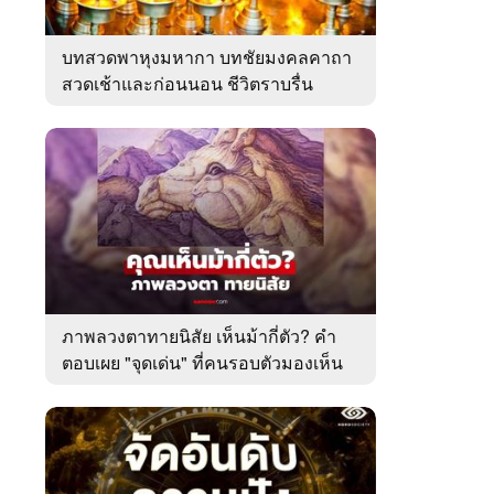
บทสวดพาหุงมหากา บทชัยมงคลคาถา
สวดเช้าและก่อนนอน ชีวิตราบรื่น
ภาพลวงตาทายนิสัย เห็นม้ากี่ตัว? คำ
ตอบเผย "จุดเด่น" ที่คนรอบตัวมองเห็น
ในตัวคุณ