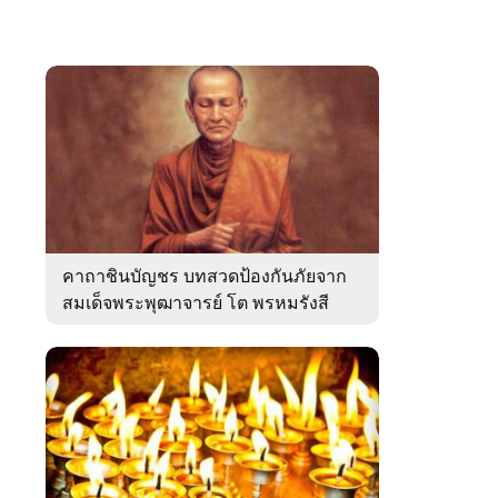
คาถาชินบัญชร บทสวดป้องกันภัยจาก
สมเด็จพระพุฒาจารย์ โต พรหมรังสี