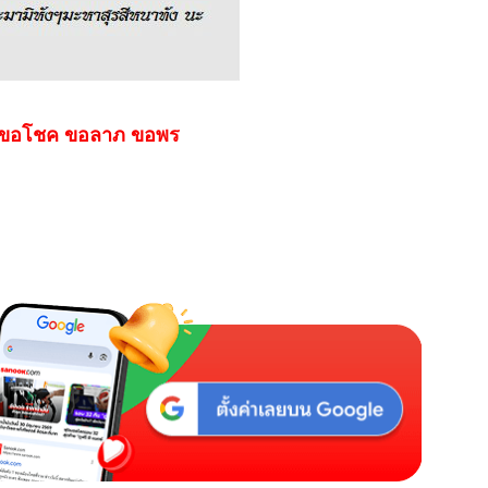
ขอโชค ขอลาภ ขอพร