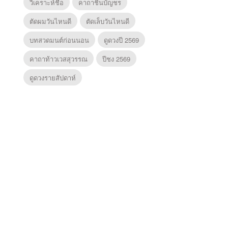
วิเคราะห์ชื่อ
คาถาชินบัญชร
ตัดผมวันไหนดี
ตัดเล็บวันไหนดี
บทสวดมนต์ก่อนนอน
ดูดวงปี 2569
คาถาท้าวเวสสุวรรณ
ปีชง 2569
ดูดวงรายสัปดาห์