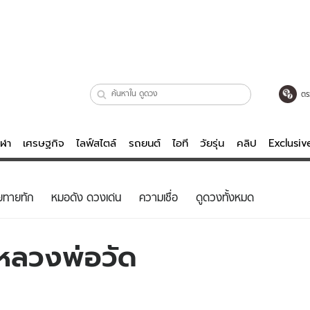
ตร
ีฬา
เศรษฐกิจ
ไลฟ์สไตล์
รถยนต์
ไอที
วัยรุ่น
คลิป
Exclusi
ตรวจหวย
ไลฟ์สไตล์
บันเทิงค
ยทายทัก
หมอดัง ดวงเด่น
ความเชื่อ
ดูดวงทั้งหมด
ผู้หญิง
หนัง-ละคร
ผู้ชาย
เพลง
ว้หลวงพ่อวัด
ย
วัยรุ่น
เกมส์
ไอที
คลิป
รถยนต์
พอดแคสต์