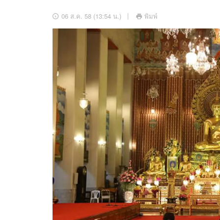
อัปเดตจีน
06 ส.ค. 58 (13:54 น.)
พิมพ์
เช็กข่าวชัวร์
ติดตามสนุกโซเชี
ดาวน์โหลดสนุกแอปฟรี
สงวนลิขสิทธิ์ ©
2569
บริษัท อิมเมจ ฟิวเจอร์ (ประเทศไทย) จำกัด