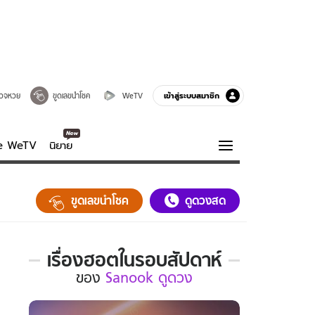
เข้าสู่ระบบสมาชิก
วจหวย
ขูดเลขนำโชค
WeTV
ve WeTV
นิยาย
รบรส
ความรู้รอบตัว
ขูดเลขนำโชค
ดูดวงสด
ฮาวทู
กูรู-รอบรู้
เรื่องฮอตในรอบสัปดาห์
เรื่อง
ของ
Sanook ดูดวง
ฮอต
ใน
รอบ