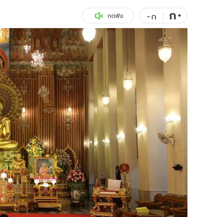
ก
สุขภาพ
+
ดูทีวี
-
ก
กดฟัง
เที่ยว-กิน
WeTV
Tasteful Thailand
Exclusive
Sanook Choice
นิยาย
ยลได้ที่
ร่วมงานกับเ