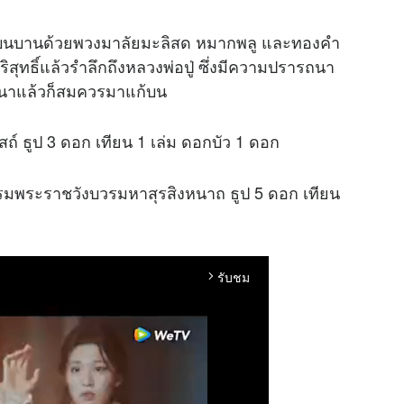
นบานด้วยพวงมาลัยมะลิสด หมากพลู และทองคำ
ริสุทธิ์แล้วรำลึกถึงหลวงพ่อปู่ ซึ่งมีความปรารถนา
รถนาแล้วก็สมควรมาแก้บน
 ธูป 3 ดอก เทียน 1 เล่ม ดอกบัว 1 ดอก
รมพระราชวังบวรมหาสุรสิงหนาถ ธูป 5 ดอก เทียน
รับชม
arrow_forward_ios