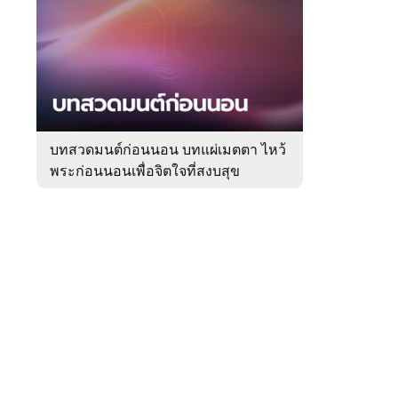
สัปดาห์
ของ
Sanook
ดูด
 WeTV
วง
บทสวดมนต์ก่อนนอน บทแผ่เมตตา ไหว้
พระก่อนนอนเพื่อจิตใจที่สงบสุข
ติดต่อโฆษณา
tencentthbd
sales@tencent.co.th
รา
ร้องเรียนเนื้อหาไม่เหมาะสม
แนะนำติชม แจ้งปัญหาการใช้งาน