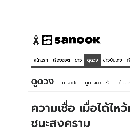
หน้าแรก
เรื่องฮอต
ข่าว
ดูดวง
ข่าวบันเทิง
ก
ดูดวง
ข่าว
ดูดวง - 
ดวงแม่น
ดูดวงความรัก
ทํานา
เรื่องฮอต
ดูดวง
ข่าว
หวยไทย
ความเชื่อ เมื่อได้ไห
ข่าวบันเทิง
สถิติหวยไท
ชนะสงคราม
ข่าวกีฬา
หวยลาว
ข่าวเศรษฐกิจ