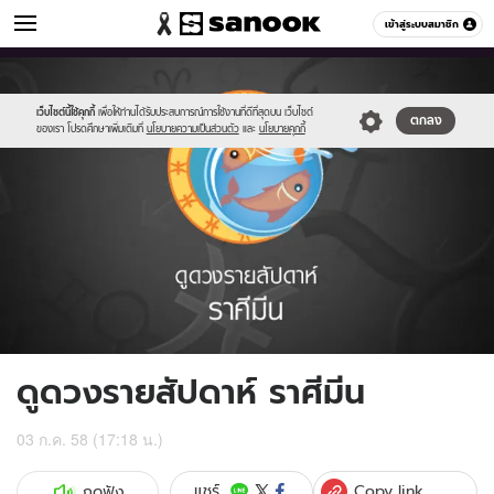
ดูดวง
เข้าสู่ระบบสมาชิก
หมวดอื่นๆ
//s.isanook.com/ho/0/ud/17/85081/012_pisces.jpg
Sanook
//s.isanook.com/sr/0/images/logo-
600
60
new-
sanook.png
เว็บไซต์นี้ใช้คุกกี้
เพื่อให้ท่านได้รับประสบการณ์การใช้งานที่ดีที่สุดบน เว็บไซต์
ตกลง
ของเรา โปรดศึกษาเพิ่มเติมที่
นโยบายความเป็นส่วนตัว
และ
นโยบายคุกกี้
ดูดวงรายสัปดาห์ ราศีมีน
03 ก.ค. 58 (17:18 น.)
Copy link
แชร์
กดฟัง