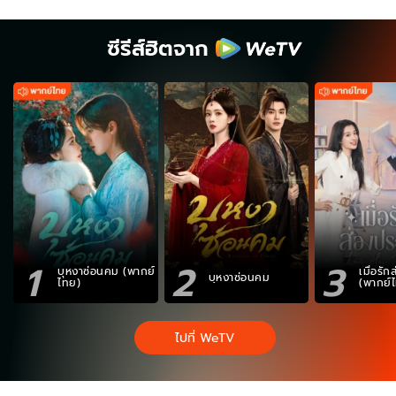
ซีรีส์ฮิตจาก
1
2
3
บุหงาซ่อนคม (พากย์
เมื่อรั
บุหงาซ่อนคม
ไทย)
(พากย์
ไปที่ WeTV