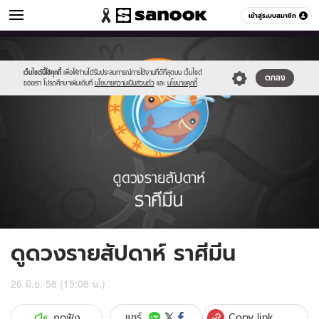
ดูดวง
เข้าสู่ระบบสมาชิก
หมวดอื่นๆ
//s.isanook.com/ho/0/ud/16/84683/012_pisces.jpg
Sanook
//s.isanook.com/sr/0/images/logo-
600
60
new-
sanook.png
เว็บไซต์นี้ใช้คุกกี้
เพื่อให้ท่านได้รับประสบการณ์การใช้งานที่ดีที่สุดบน เว็บไซต์
ตกลง
ของเรา โปรดศึกษาเพิ่มเติมที่
นโยบายความเป็นส่วนตัว
และ
นโยบายคุกกี้
ดูดวงรายสัปดาห์ ราศีมีน
26 มิ.ย. 58 (15:08 น.)
Copy link
แชร์
กดฟัง