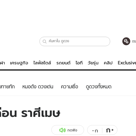
ตร
ีฬา
เศรษฐกิจ
ไลฟ์สไตล์
รถยนต์
ไอที
วัยรุ่น
คลิป
Exclusi
ตรวจหวย
ไลฟ์สไตล์
บันเทิงค
ยทายทัก
หมอดัง ดวงเด่น
ความเชื่อ
ดูดวงทั้งหมด
ผู้หญิง
หนัง-ละคร
ผู้ชาย
เพลง
ือน ราศีเมษ
ย
วัยรุ่น
เกมส์
ไอที
คลิป
ก
+
-
ก
กดฟัง
รถยนต์
พอดแคสต์