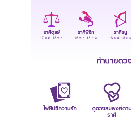
ราศีตุลย์
ราศีพิจิก
ราศีธนู
17 ต.ค.-15 พ.ย.
16 พ.ย.-15 ธ.ค.
16 ธ.ค.-13 ม.ค
ทำนายดวงช
ไพ่ยิปซีความรัก
ดูดวงสมพงศ์ตา
ราศี