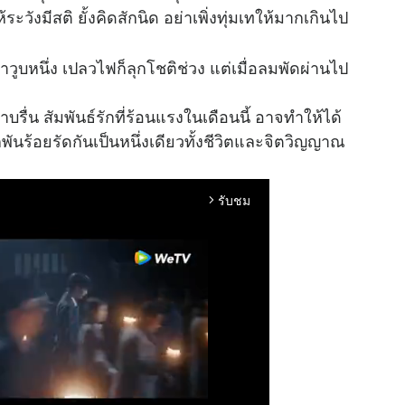
ะวังมีสติ ยั้งคิดสักนิด อย่าเพิ่งทุ่มเทให้มากเกินไป
าวูบหนึ่ง เปลวไฟก็ลุกโชติช่วง แต่เมื่อลมพัดผ่านไป
ราบรื่น สัมพันธ์รักที่ร้อนแรงในเดือนนี้ อาจทำให้ได้
พันร้อยรัดกันเป็นหนึ่งเดียวทั้งชีวิตและจิตวิญญาณ
รับชม
arrow_forward_ios