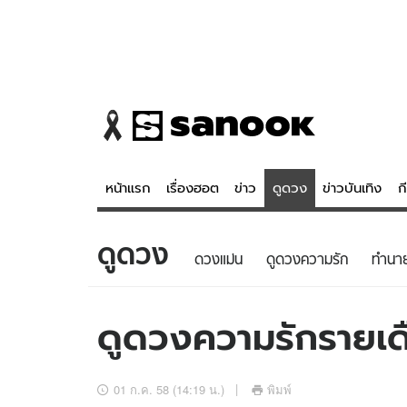
หน้าแรก
เรื่องฮอต
ข่าว
ดูดวง
ข่าวบันเทิง
ก
ดูดวง
ข่าว
ดูดวง - 
ดวงแม่น
ดูดวงความรัก
ทํานา
เรื่องฮอต
ดูดวง
ข่าว
หวยไทย
ดูดวงความรักรายเด
ข่าวบันเทิง
สถิติหวยไท
ข่าวกีฬา
หวยลาว
01 ก.ค. 58 (14:19 น.)
พิมพ์
ข่าวเศรษฐกิจ