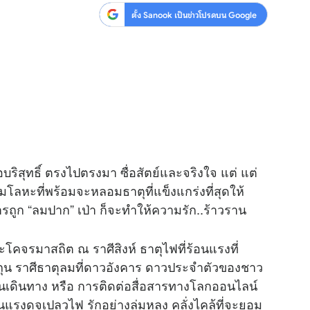
ตั้ง Sanook เป็นข่าวโปรดบน Google
อบริสุทธิ์ ตรงไปตรงมา ซื่อสัตย์และจริงใจ แต่ แต่
มโลหะที่พร้อมจะหลอมธาตุที่แข็งแกร่งที่สุดให้
ารถูก “ลมปาก” เป่า ก็จะทำให้ความรัก..ร้าวราน
คจรมาสถิต ณ ราศีสิงห์ ธาตุไฟที่ร้อนแรงที่
ถุน ราศีธาตุลมที่ดาวอังคาร ดาวประจำตัวของชาว
ด้นเดินทาง หรือ การติดต่อสื่อสารทางโลกออนไลน์
นแรงดุจเปลวไฟ รักอย่างลุ่มหลง คลั่งไคล้ที่จะยอม