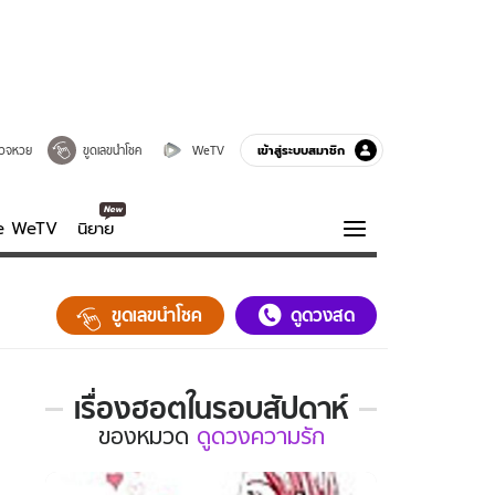
เข้าสู่ระบบสมาชิก
วจหวย
ขูดเลขนำโชค
WeTV
ve WeTV
นิยาย
รบรส
ความรู้รอบตัว
ขูดเลขนำโชค
ดูดวงสด
ฮาวทู
กูรู-รอบรู้
เรื่องฮอตในรอบสัปดาห์
เรื่อง
ของ
หมวด
ดูดวงความรัก
ฮอต
ใน
รอบ