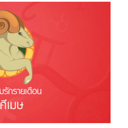
สุขภาพ
ดูทีวี
เที่ยว-กิน
WeTV
Tasteful Thailand
Exclusive
Sanook Choice
นิยาย
ยลได้ที่
ร่วมงานกับเ