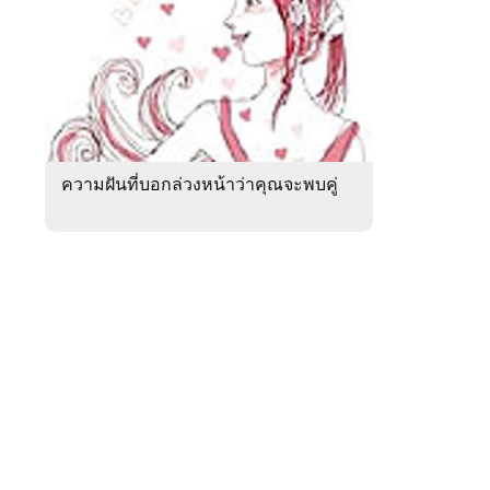
สัปดาห์
ของ
หมวด
ดูด
 WeTV
วง
ความ
รัก
ความฝันที่บอกล่วงหน้าว่าคุณจะพบคู่
ติดต่อโฆษณา
tencentthbd
sales@tencent.co.th
รา
ร้องเรียนเนื้อหาไม่เหมาะสม
แนะนำติชม แจ้งปัญหาการใช้งาน