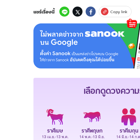
แชร์เรื่องนี้
Copy link
เลือกดู
ดวงความร
ราศีเมษ
ราศีพฤษภ
ราศีเมถุน
13 เม.ย.-13 พ.ค.
14 พ.ค.-13 มิ.ย.
14 มิ.ย.-14 ก.ค