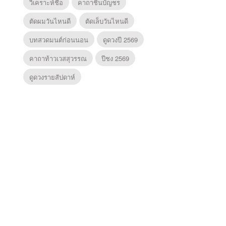
วิเคราะห์ชื่อ
คาถาชินบัญชร
ตัดผมวันไหนดี
ตัดเล็บวันไหนดี
บทสวดมนต์ก่อนนอน
ดูดวงปี 2569
คาถาท้าวเวสสุวรรณ
ปีชง 2569
ดูดวงรายสัปดาห์