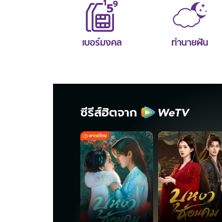
เบอร์มงคล
ทำนายฝัน
ซีรีส์ฮิตจาก