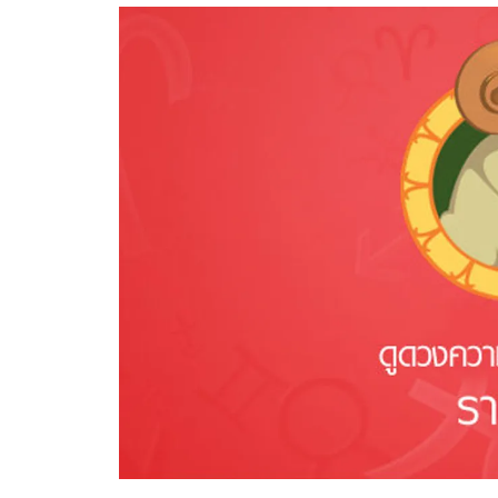
อัปเดตจีน
เช็กข่าวชัวร์
ติดตามสนุกโซเชี
ดาวน์โหลดสนุกแอปฟรี
สงวนลิขสิทธิ์ ©
2569
บริษัท อิมเมจ ฟิวเจอร์ (ประเทศไทย) จำกัด