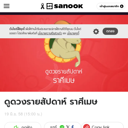
ดูดวง
เข้าสู่ระบบสมาชิก
หมวดอื่นๆ
//s.isanook.com/ho/0/ud/16/84315/01_aries.jpg
Sanook
//s.isanook.com/sr/0/images/logo-
600
60
new-
sanook.png
เว็บไซต์นี้ใช้คุกกี้
เพื่อให้ท่านได้รับประสบการณ์การใช้งานที่ดีที่สุดบน เว็บไซต์
ตกลง
ของเรา โปรดศึกษาเพิ่มเติมที่
นโยบายความเป็นส่วนตัว
และ
นโยบายคุกกี้
ดูดวงรายสัปดาห์ ราศีเมษ
19 มิ.ย. 58 (15:00 น.)
Copy link
แชร์
กดฟัง