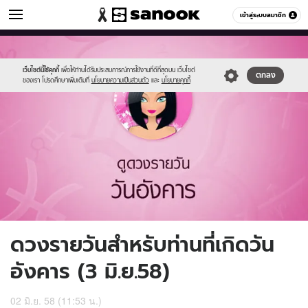
ดูดวง
เข้าสู่ระบบสมาชิก
หมวดอื่นๆ
//s.isanook.com/ho/0/ud/16/83565/3_tue.jpg
Sanook
//s.isanook.com/sr/0/images/logo-
600
60
new-
sanook.png
เว็บไซต์นี้ใช้คุกกี้
เพื่อให้ท่านได้รับประสบการณ์การใช้งานที่ดีที่สุดบน เว็บไซต์
ตกลง
ของเรา โปรดศึกษาเพิ่มเติมที่
นโยบายความเป็นส่วนตัว
และ
นโยบายคุกกี้
ดวงรายวันสำหรับท่านที่เกิดวัน
อังคาร (3 มิ.ย.58)
02 มิ.ย. 58 (11:53 น.)