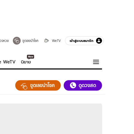
เข้าสู่ระบบสมาชิก
วจหวย
ขูดเลขนำโชค
WeTV
ve WeTV
นิยาย
รบรส
ความรู้รอบตัว
ขูดเลขนำโชค
ดูดวงสด
ฮาวทู
กูรู-รอบรู้