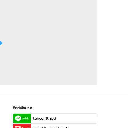
 WeTV
ติดต่อโฆษณา
tencentthbd
sales@tencent.co.th
รา
ร้องเรียนเนื้อหาไม่เหมาะสม
แนะนำติชม แจ้งปัญหาการใช้งาน
ติดต่อโฆษณา
tencentthbd
Add