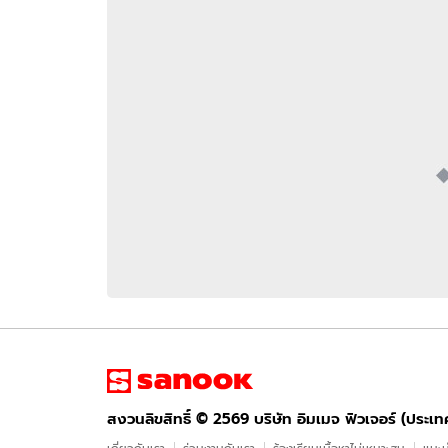
อัปเดตจีน
เช็กข่าวชัวร์
ติดตามสนุกโซเชี
ดาวน์โหลดสนุกแอปฟรี
สงวนลิขสิทธิ์ ©
2569
บริษัท อิมเมจ ฟิวเจอร์ (ประเทศไทย) จำกัด
สงวนลิขสิทธิ์ ©
2569
บริษัท อิมเมจ ฟิวเจอร์ (ประเ