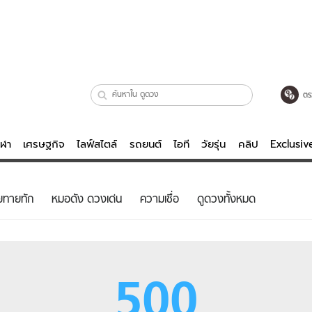
ตร
ีฬา
เศรษฐกิจ
ไลฟ์สไตล์
รถยนต์
ไอที
วัยรุ่น
คลิป
Exclusi
ตรวจหวย
ไลฟ์สไตล์
บันเทิงค
ยทายทัก
หมอดัง ดวงเด่น
ความเชื่อ
ดูดวงทั้งหมด
ผู้หญิง
หนัง-ละคร
ผู้ชาย
เพลง
ย
วัยรุ่น
เกมส์
500
ไอที
คลิป
รถยนต์
พอดแคสต์