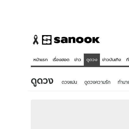
หน้าแรก
เรื่องฮอต
ข่าว
ดูดวง
ข่าวบันเทิง
ก
ดูดวง
ข่าว
ดูดวง - 
ดวงแม่น
ดูดวงความรัก
ทํานา
เรื่องฮอต
ดูดวง
ข่าว
หวยไทย
ข่าวบันเทิง
สถิติหวยไท
ข่าวกีฬา
หวยลาว
ข่าวเศรษฐกิจ