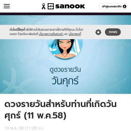
ดูดวง
เข้าสู่ระบบสมาชิก
หมวดอื่นๆ
//s.isanook.com/ho/0/ud/16/82385/6_fri.jpg
Sanook
//s.isanook.com/sr/0/images/logo-
600
60
new-
sanook.png
เว็บไซต์นี้ใช้คุกกี้
เพื่อให้ท่านได้รับประสบการณ์การใช้งานที่ดีที่สุดบน เว็บไซต์
ตกลง
ของเรา โปรดศึกษาเพิ่มเติมที่
นโยบายความเป็นส่วนตัว
และ
นโยบายคุกกี้
ดวงรายวันสำหรับท่านที่เกิดวัน
ศุกร์ (11 พ.ค.58)
10 พ.ค. 58 (11:28 น.)