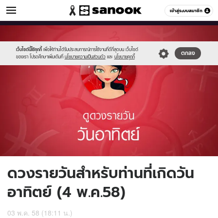
ดูดวง
เข้าสู่ระบบสมาชิก
หมวดอื่นๆ
//s.isanook.com/ho/0/ud/16/82145/1_sun.jpg
Sanook
//s.isanook.com/sr/0/images/logo-
600
60
new-
sanook.png
เว็บไซต์นี้ใช้คุกกี้
เพื่อให้ท่านได้รับประสบการณ์การใช้งานที่ดีที่สุดบน เว็บไซต์
ตกลง
ของเรา โปรดศึกษาเพิ่มเติมที่
นโยบายความเป็นส่วนตัว
และ
นโยบายคุกกี้
ดวงรายวันสำหรับท่านที่เกิดวัน
อาทิตย์ (4 พ.ค.58)
03 พ.ค. 58 (18:11 น.)