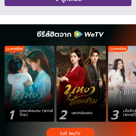
ซีรีส์ฮิตจาก
1
2
3
บุหงาซ่อนคม (พากย์
เมื่อรั
บุหงาซ่อนคม
ไทย)
(พากย์
ไปที่ WeTV