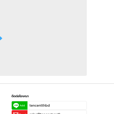
 WeTV
ติดต่อโฆษณา
tencentthbd
sales@tencent.co.th
รา
ร้องเรียนเนื้อหาไม่เหมาะสม
แนะนำติชม แจ้งปัญหาการใช้งาน
ติดต่อโฆษณา
tencentthbd
Add