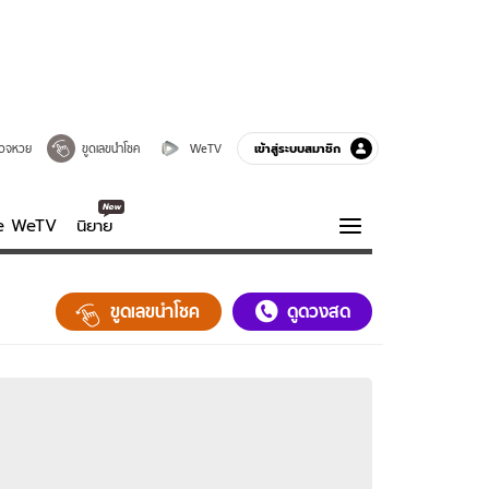
เข้าสู่ระบบสมาชิก
วจหวย
ขูดเลขนำโชค
WeTV
ve WeTV
นิยาย
รบรส
ความรู้รอบตัว
ขูดเลขนำโชค
ดูดวงสด
ฮาวทู
กูรู-รอบรู้