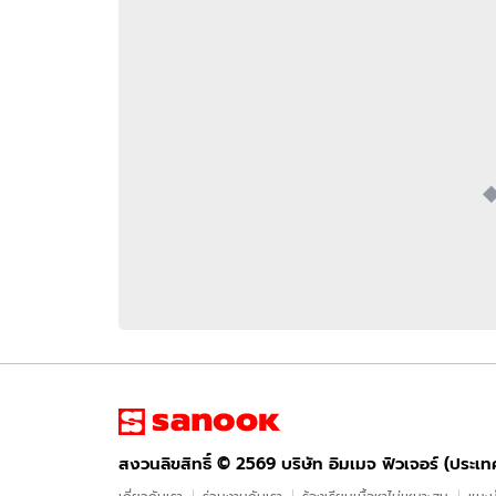
อัปเดตจีน
เช็กข่าวชัวร์
ติดตามสนุกโซเชี
ดาวน์โหลดสนุกแอปฟรี
สงวนลิขสิทธิ์ ©
2569
บริษัท อิมเมจ ฟิวเจอร์ (ประเทศไทย) จำกัด
สงวนลิขสิทธิ์ ©
2569
บริษัท อิมเมจ ฟิวเจอร์ (ประเ