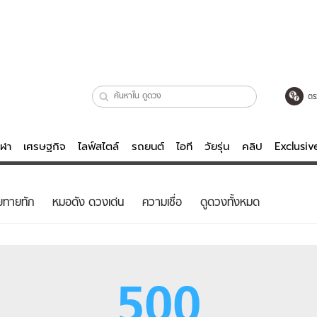
ตร
ีฬา
เศรษฐกิจ
ไลฟ์สไตล์
รถยนต์
ไอที
วัยรุ่น
คลิป
Exclusi
ตรวจหวย
ไลฟ์สไตล์
บันเทิงค
ยทายทัก
หมอดัง ดวงเด่น
ความเชื่อ
ดูดวงทั้งหมด
ผู้หญิง
หนัง-ละคร
ผู้ชาย
เพลง
ย
วัยรุ่น
เกมส์
500
ไอที
คลิป
รถยนต์
พอดแคสต์