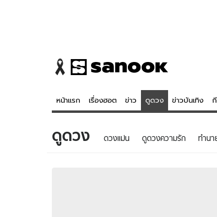
หน้าแรก
เรื่องฮอต
ข่าว
ดูดวง
ข่าวบันเทิง
ก
ดูดวง
ข่าว
ดูดวง - 
ดวงแม่น
ดูดวงความรัก
ทํานา
เรื่องฮอต
ดูดวง
ข่าว
หวยไทย
ข่าวบันเทิง
สถิติหวยไท
ข่าวกีฬา
หวยลาว
ข่าวเศรษฐกิจ