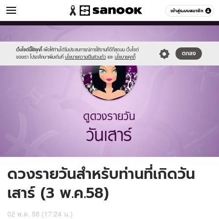
ดูดวง
เข้าสู่ระบบสมาชิก
หมวดอื่นๆ
//s.isanook.com/ho/0/ud/16/81933/7_sat.jpg
Sanook
//s.isanook.com/sr/0/images/logo-
600
60
new-
sanook.png
เว็บไซต์นี้ใช้คุกกี้
เพื่อให้ท่านได้รับประสบการณ์การใช้งานที่ดีที่สุดบน เว็บไซต์
ตกลง
ของเรา โปรดศึกษาเพิ่มเติมที่
นโยบายความเป็นส่วนตัว
และ
นโยบายคุกกี้
ดวงรายวันสำหรับท่านที่เกิดวัน
เสาร์ (3 พ.ค.58)
02 พ.ค. 58 (17:24 น.)