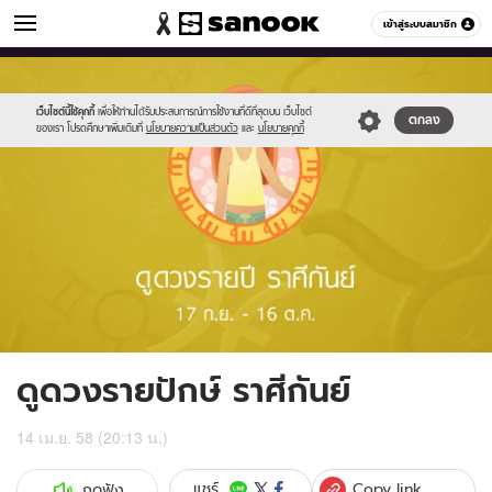
ดูดวง
เข้าสู่ระบบสมาชิก
หมวดอื่นๆ
//s.isanook.com/ho/0/ud/16/81171/06_virgo.jpg
Sanook
//s.isanook.com/sr/0/images/logo-
600
60
new-
sanook.png
เว็บไซต์นี้ใช้คุกกี้
เพื่อให้ท่านได้รับประสบการณ์การใช้งานที่ดีที่สุดบน เว็บไซต์
ตกลง
ของเรา โปรดศึกษาเพิ่มเติมที่
นโยบายความเป็นส่วนตัว
และ
นโยบายคุกกี้
ดูดวงรายปักษ์ ราศีกันย์
14 เม.ย. 58 (20:13 น.)
Copy link
แชร์
กดฟัง