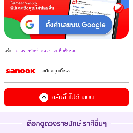
แท็ก :
ดวงรายปักษ์
ดูดวง
ดูแท็กทั้งหมด
สนับสนุนเนื้อหา
กลับขึ้นไปด้านบน
เลือกดู
ดวงรายปักษ์
ราศีอื่นๆ