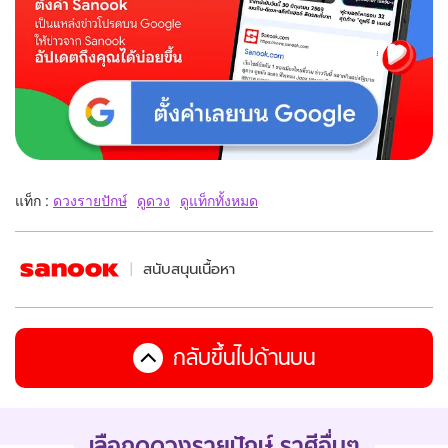
แท็ก :
ดวงรายปักษ์
ดูดวง
ดูแท็กทั้งหมด
สนับสนุนเนื้อหา
กลับขึ้นไปด้านบน
เลือกดู
ดวงรายปักษ์
ราศีอื่นๆ