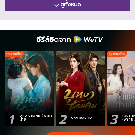
ดูทั้งหมด
ซีรีส์ฮิตจาก
1
2
3
บุหงาซ่อนคม (พากย์
เมื่อรั
บุหงาซ่อนคม
ไทย)
(พากย์