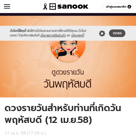
ดูดวง
เข้าสู่ระบบสมาชิก
หมวดอื่นๆ
//s.isanook.com/ho/0/ud/16/80969/5_thu.jpg
Sanook
//s.isanook.com/sr/0/images/logo-
600
60
new-
sanook.png
เว็บไซต์นี้ใช้คุกกี้
เพื่อให้ท่านได้รับประสบการณ์การใช้งานที่ดีที่สุดบน เว็บไซต์
ตกลง
ของเรา โปรดศึกษาเพิ่มเติมที่
นโยบายความเป็นส่วนตัว
และ
นโยบายคุกกี้
ดวงรายวันสำหรับท่านที่เกิดวัน
พฤหัสบดี (12 เม.ย.58)
11 เม.ย. 58 (17:29 น.)