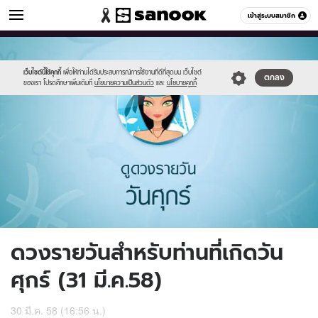
ดูดวง
เข้าสู่ระบบสมาชิก
หมวดอื่นๆ
//s.isanook.com/ho/0/ud/16/80461/6_fri.jpg
Sanook
//s.isanook.com/sr/0/images/logo-
600
60
new-
sanook.png
เว็บไซต์นี้ใช้คุกกี้
เพื่อให้ท่านได้รับประสบการณ์การใช้งานที่ดีที่สุดบน เว็บไซต์
ตกลง
ของเรา โปรดศึกษาเพิ่มเติมที่
นโยบายความเป็นส่วนตัว
และ
นโยบายคุกกี้
ดวงรายวันสำหรับท่านที่เกิดวัน
ศุกร์ (31 มี.ค.58)
30 มี.ค. 58 (16:56 น.)