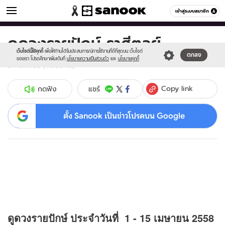
ดูดวง
เข้าสู่ระบบสมาชิก
หมวดอื่นๆ
ดูดวงรายปักษ์ ราศีตุลย์
Sanook
//s.isanook.com/sr/0/images/logo-
600
60
new-
เว็บไซต์นี้ใช้คุกกี้
เพื่อให้ท่านได้รับประสบการณ์การใช้งานที่ดีที่สุดบน เว็บไซต์
ตกลง
sanook.png
ของเรา โปรดศึกษาเพิ่มเติมที่
นโยบายความเป็นส่วนตัว
และ
นโยบายคุกกี้
31 มี.ค. 58 (10:39 น.)
Copy link
แชร์
กดฟัง
ตั้ง Sanook เป็นข่าวโปรดบน Google
ดู
ดวง
รายปักษ์ ประจำวันที่ 1 - 15 เมษายน 2558