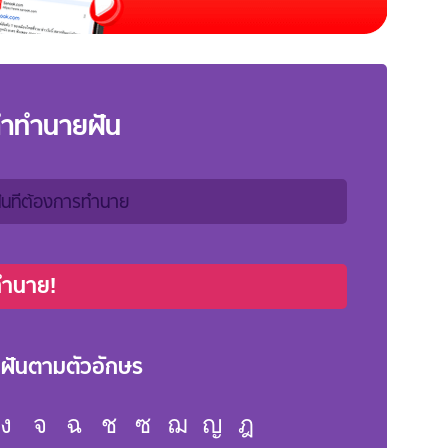
คำทำนายฝัน
ทำนาย!
ฝันตามตัวอักษร
ง
จ
ฉ
ช
ซ
ฌ
ญ
ฎ