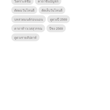
วิเคราะห์ชื่อ
คาถาชินบัญชร
ตัดผมวันไหนดี
ตัดเล็บวันไหนดี
บทสวดมนต์ก่อนนอน
ดูดวงปี 2569
คาถาท้าวเวสสุวรรณ
ปีชง 2569
ดูดวงรายสัปดาห์