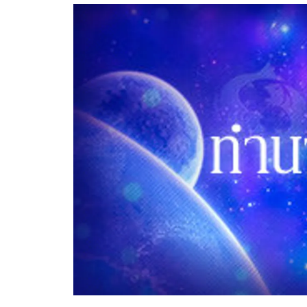
อัปเดตจีน
เช็กข่าวชัวร์
ติดตามสนุกโซเชี
ดาวน์โหลดสนุกแอปฟรี
สงวนลิขสิทธิ์ ©
2569
บริษัท อิมเมจ ฟิวเจอร์ (ประเทศไทย) จำกัด