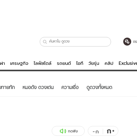
ตร
ีฬา
เศรษฐกิจ
ไลฟ์สไตล์
รถยนต์
ไอที
วัยรุ่น
คลิป
Exclusi
ตรวจหวย
ไลฟ์สไตล์
บันเทิงค
ยทายทัก
หมอดัง ดวงเด่น
ความเชื่อ
ดูดวงทั้งหมด
ผู้หญิง
หนัง-ละคร
ผู้ชาย
เพลง
ย
วัยรุ่น
เกมส์
ไอที
คลิป
ก
+
-
ก
กดฟัง
รถยนต์
พอดแคสต์