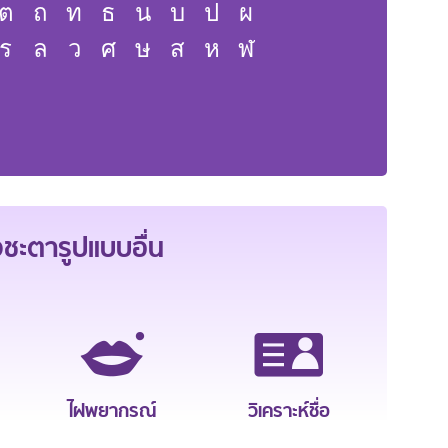
ต
ถ
ท
ธ
น
บ
ป
ผ
ร
ล
ว
ศ
ษ
ส
ห
ฬ
ะตารูปแบบอื่น
ไฝพยากรณ์
วิเคราะห์ชื่อ