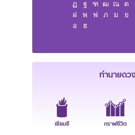
ฏ
ฐ
ฑ
ฒ
ณ
ด
ฝ
พ
ฟ
ภ
ม
ย
อ
ฮ
ทำนายดวงช
เซียมซี
กราฟชีวิต