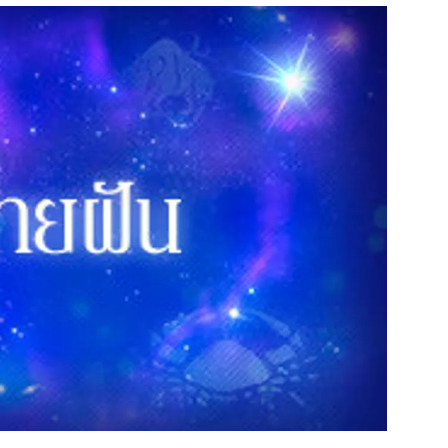
สุขภาพ
ดูทีวี
เที่ยว-กิน
WeTV
Tasteful Thailand
Exclusive
Sanook Choice
นิยาย
ยลได้ที่
ร่วมงานกับเ