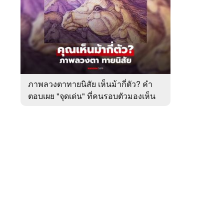
สัปดาห์
ของ
หมวด
ทำนาย
 WeTV
ทาย
ทัก
ภาพลวงตาทายนิสัย เห็นม้ากี่ตัว? คำ
ตอบเผย "จุดเด่น" ที่คนรอบตัวมองเห็น
ติดต่อโฆษณา
ในตัวคุณ
tencentthbd
sales@tencent.co.th
รา
ร้องเรียนเนื้อหาไม่เหมาะสม
แนะนำติชม แจ้งปัญหาการใช้งาน