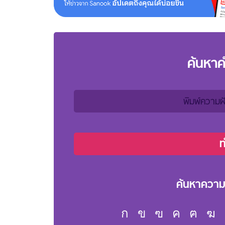
ค้นหา
ค้นหาความ
ก
ข
ฃ
ค
ฅ
ฆ