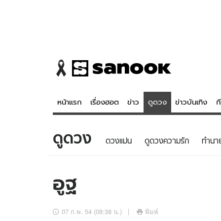
หน้าแรก
เรื่องฮอต
ข่าว
ดูดวง
ข่าวบันเทิง
ก
ดูดวง
ข่าว
ดูดวง - 
ดวงแม่น
ดูดวงความรัก
ทํานา
เรื่องฮอต
ดูดวง
ข่าว
หวยไทย
อูฐ
ข่าวบันเทิง
สถิติหวยไท
ข่าวกีฬา
หวยลาว
07 ก.พ. 54 (08:38 น.)
พิมพ์
ข่าวเศรษฐกิจ