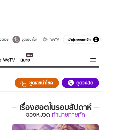
เข้าสู่ระบบสมาชิก
วจหวย
ขูดเลขนำโชค
WeTV
ve WeTV
นิยาย
รบรส
ความรู้รอบตัว
ขูดเลขนำโชค
ดูดวงสด
ฮาวทู
กูรู-รอบรู้
เรื่องฮอตในรอบสัปดาห์
เรื่อง
ของ
หมวด
ทำนายทายทัก
ฮอต
ใน
รอบ