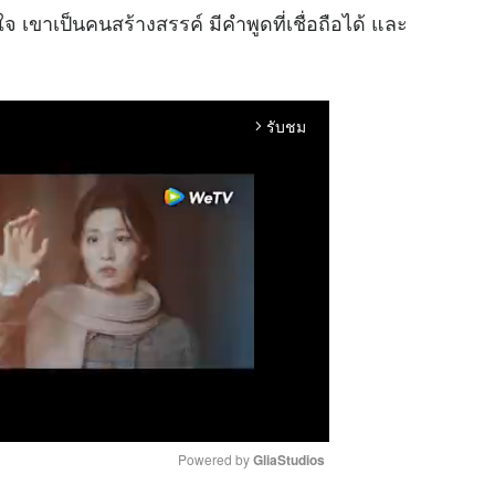
 เขาเป็นคนสร้างสรรค์ มีคำพูดที่เชื่อถือได้ และ
รับชม
arrow_forward_ios
Powered by 
GliaStudios