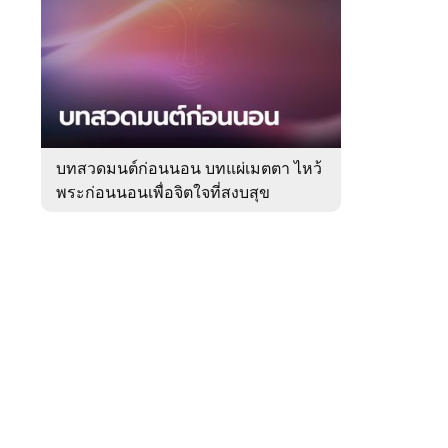
สัปดาห์
ของ
Sanook
ดูด
 WeTV
วง
บทสวดมนต์ก่อนนอน บทแผ่เมตตา ไหว้
พระก่อนนอนเพื่อจิตใจที่สงบสุข
ติดต่อโฆษณา
tencentthbd
sales@tencent.co.th
รา
ร้องเรียนเนื้อหาไม่เหมาะสม
แนะนำติชม แจ้งปัญหาการใช้งาน