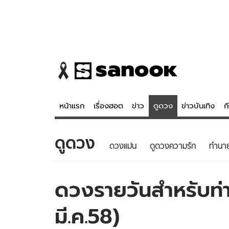
หน้าแรก
เรื่องฮอต
ข่าว
ดูดวง
ข่าวบันเทิง
ก
ดูดวง
ข่าว
ดูดวง - 
ดวงแม่น
ดูดวงความรัก
ทํานา
เรื่องฮอต
ดูดวง
ข่าว
หวยไทย
ดวงรายวันสำหรับท่าน
ข่าวบันเทิง
สถิติหวยไท
มี.ค.58)
ข่าวกีฬา
หวยลาว
ข่าวเศรษฐกิจ