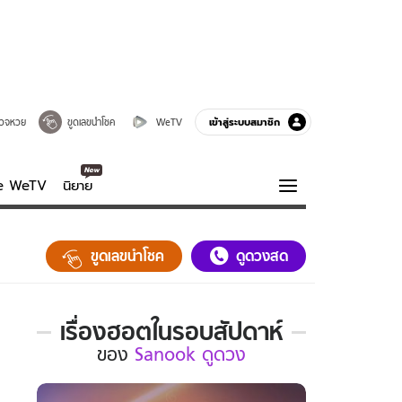
เข้าสู่ระบบสมาชิก
วจหวย
ขูดเลขนำโชค
WeTV
ve WeTV
นิยาย
รบรส
ความรู้รอบตัว
ขูดเลขนำโชค
ดูดวงสด
ฮาวทู
กูรู-รอบรู้
เรื่องฮอตในรอบสัปดาห์
เรื่อง
ของ
Sanook ดูดวง
ฮอต
ใน
รอบ