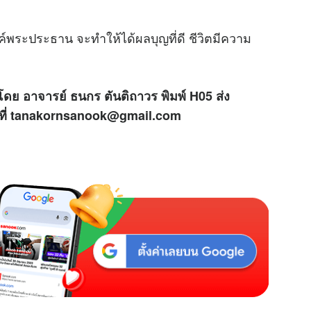
M
์พระประธาน จะทำให้ได้ผลบุญที่ดี ชีวิตมีความ
u
t
e
โดย อาจารย์ ธนกร ตันติถาวร พิมพ์ H05 ส่ง
ด้ที่ tanakornsanook@gmail.com