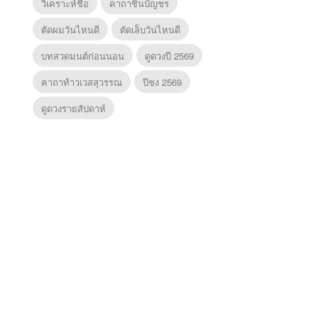
วิเคราะห์ชื่อ
คาถาชินบัญชร
ตัดผมวันไหนดี
ตัดเล็บวันไหนดี
บทสวดมนต์ก่อนนอน
ดูดวงปี 2569
คาถาท้าวเวสสุวรรณ
ปีชง 2569
ดูดวงรายสัปดาห์