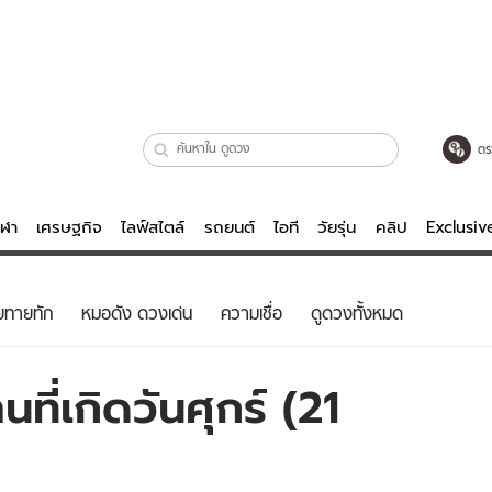
ตร
ีฬา
เศรษฐกิจ
ไลฟ์สไตล์
รถยนต์
ไอที
วัยรุ่น
คลิป
Exclusi
ตรวจหวย
ไลฟ์สไตล์
บันเทิงค
ยทายทัก
หมอดัง ดวงเด่น
ความเชื่อ
ดูดวงทั้งหมด
ผู้หญิง
หนัง-ละคร
ผู้ชาย
เพลง
ที่เกิดวันศุกร์ (21
ย
วัยรุ่น
เกมส์
ไอที
คลิป
รถยนต์
พอดแคสต์