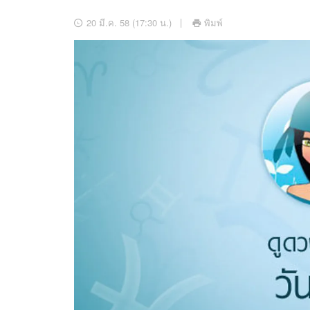
อัปเดตจีน
20 มี.ค. 58 (17:30 น.)
พิมพ์
เช็กข่าวชัวร์
ติดตามสนุกโซเชี
ดาวน์โหลดสนุกแอปฟรี
สงวนลิขสิทธิ์ ©
2569
บริษัท อิมเมจ ฟิวเจอร์ (ประเทศไทย) จำกัด