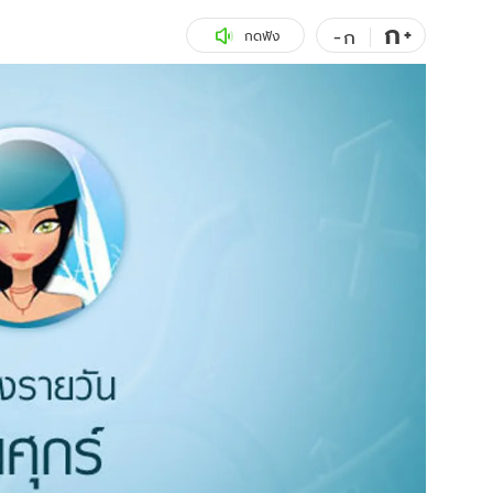
ก
สุขภาพ
+
ดูทีวี
-
ก
กดฟัง
เที่ยว-กิน
WeTV
Tasteful Thailand
Exclusive
Sanook Choice
นิยาย
ยลได้ที่
ร่วมงานกับเ