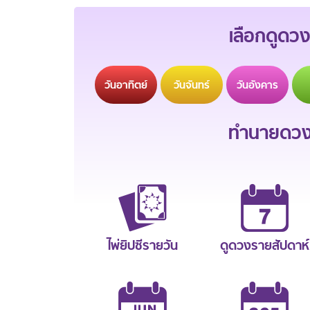
เลือกดูดวง
วัน
อาทิตย์
วัน
จันทร์
วัน
อังคาร
ทำนายดวงช
ไพ่ยิปซีรายวัน
ดูดวงรายสัปดาห์