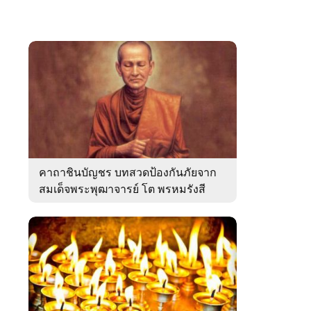
คาถาชินบัญชร บทสวดป้องกันภัยจาก
สมเด็จพระพุฒาจารย์ โต พรหมรังสี