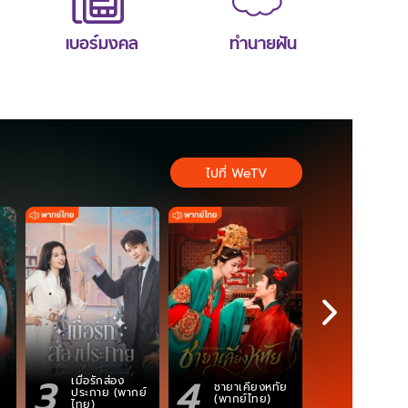
เบอร์มงคล
ทำนายฝัน
ไปที่ WeTV
3
4
5
เมื่อรักส่อง
ตำนานจอม
ชายาเคียงหทัย
ประกาย (พากย์
ภูตถังซาน
(พากย์ไทย)
ไทย)
(พากย์ไท