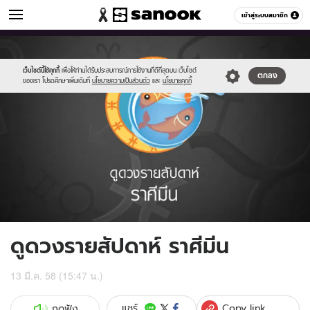
ดูดวง
เข้าสู่ระบบสมาชิก
หมวดอื่นๆ
//s.isanook.com/ho/0/ud/15/79665/012_pisces.jpg
Sanook
//s.isanook.com/sr/0/images/logo-
600
60
new-
sanook.png
เว็บไซต์นี้ใช้คุกกี้
เพื่อให้ท่านได้รับประสบการณ์การใช้งานที่ดีที่สุดบน เว็บไซต์
ตกลง
ของเรา โปรดศึกษาเพิ่มเติมที่
นโยบายความเป็นส่วนตัว
และ
นโยบายคุกกี้
ดูดวงรายสัปดาห์ ราศีมีน
13 มี.ค. 58 (15:47 น.)
Copy link
แชร์
กดฟัง