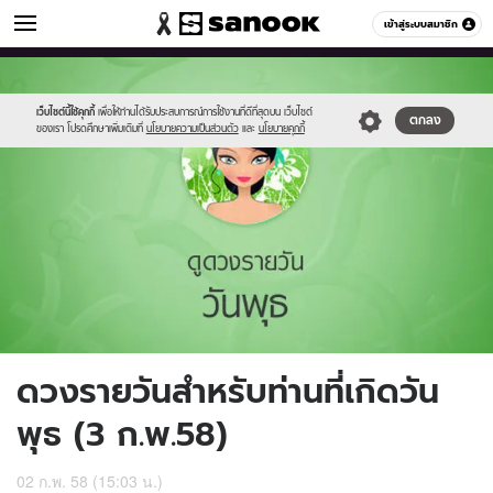
ดูดวง
เข้าสู่ระบบสมาชิก
หมวดอื่นๆ
//s.isanook.com/ho/0/ud/15/77649/4_wed.jpg
Sanook
//s.isanook.com/sr/0/images/logo-
600
60
new-
sanook.png
เว็บไซต์นี้ใช้คุกกี้
เพื่อให้ท่านได้รับประสบการณ์การใช้งานที่ดีที่สุดบน เว็บไซต์
ตกลง
ของเรา โปรดศึกษาเพิ่มเติมที่
นโยบายความเป็นส่วนตัว
และ
นโยบายคุกกี้
ดวงรายวันสำหรับท่านที่เกิดวัน
พุธ (3 ก.พ.58)
02 ก.พ. 58 (15:03 น.)