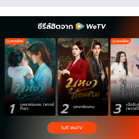
ซีรีส์ฮิตจาก
1
2
3
บุหงาซ่อนคม (พากย์
เมื่อรั
บุหงาซ่อนคม
ไทย)
(พากย์
ไปที่ WeTV