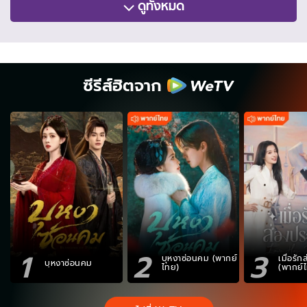
ดูทั้งหมด
ซีรีส์ฮิตจาก
1
2
3
บุหงาซ่อนคม (พากย์
เมื่อรั
บุหงาซ่อนคม
ไทย)
(พากย์