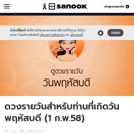
ดูดวง
เข้าสู่ระบบสมาชิก
หมวดอื่นๆ
//s.isanook.com/ho/0/ud/15/77485/5_thu.jpg
Sanook
//s.isanook.com/sr/0/images/logo-
600
60
new-
sanook.png
เว็บไซต์นี้ใช้คุกกี้
เพื่อให้ท่านได้รับประสบการณ์การใช้งานที่ดีที่สุดบน เว็บไซต์
ตกลง
ของเรา โปรดศึกษาเพิ่มเติมที่
นโยบายความเป็นส่วนตัว
และ
นโยบายคุกกี้
ดวงรายวันสำหรับท่านที่เกิดวัน
พฤหัสบดี (1 ก.พ.58)
31 ม.ค. 58 (16:04 น.)