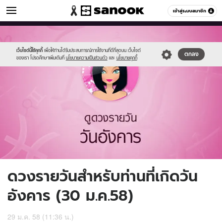
ดูดวง
เข้าสู่ระบบสมาชิก
หมวดอื่นๆ
//s.isanook.com/ho/0/ud/15/77321/3_tue.jpg
Sanook
//s.isanook.com/sr/0/images/logo-
600
60
new-
sanook.png
เว็บไซต์นี้ใช้คุกกี้
เพื่อให้ท่านได้รับประสบการณ์การใช้งานที่ดีที่สุดบน เว็บไซต์
ตกลง
ของเรา โปรดศึกษาเพิ่มเติมที่
นโยบายความเป็นส่วนตัว
และ
นโยบายคุกกี้
ดวงรายวันสำหรับท่านที่เกิดวัน
อังคาร (30 ม.ค.58)
29 ม.ค. 58 (11:36 น.)