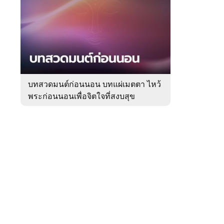
สัปดาห์
ของ
Sanook
ดูด
 WeTV
วง
บทสวดมนต์ก่อนนอน บทแผ่เมตตา ไหว้
พระก่อนนอนเพื่อจิตใจที่สงบสุข
ติดต่อโฆษณา
tencentthbd
sales@tencent.co.th
รา
ร้องเรียนเนื้อหาไม่เหมาะสม
แนะนำติชม แจ้งปัญหาการใช้งาน