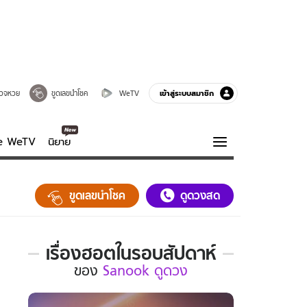
เข้าสู่ระบบสมาชิก
วจหวย
ขูดเลขนำโชค
WeTV
ve WeTV
นิยาย
รบรส
ความรู้รอบตัว
ขูดเลขนำโชค
ดูดวงสด
ฮาวทู
กูรู-รอบรู้
เรื่องฮอตในรอบสัปดาห์
เรื่อง
ของ
Sanook ดูดวง
ฮอต
ใน
รอบ