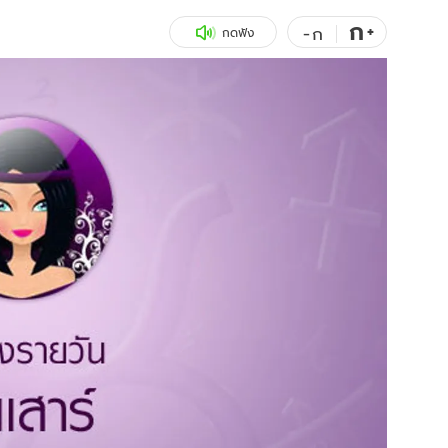
ก
สุขภาพ
+
ดูทีวี
-
ก
กดฟัง
เที่ยว-กิน
WeTV
Tasteful Thailand
Exclusive
Sanook Choice
นิยาย
ยลได้ที่
ร่วมงานกับเ