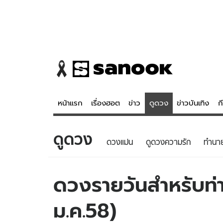
หน้าแรก
เรื่องฮอต
ข่าว
ดูดวง
ข่าวบันเทิง
ก
ดูดวง
ข่าว
ดูดวง - 
ดวงแม่น
ดูดวงความรัก
ทํานา
เรื่องฮอต
ดูดวง
ข่าว
หวยไทย
ดวงรายวันสำหรับท่าน
ข่าวบันเทิง
สถิติหวยไท
ม.ค.58)
ข่าวกีฬา
หวยลาว
ข่าวเศรษฐกิจ