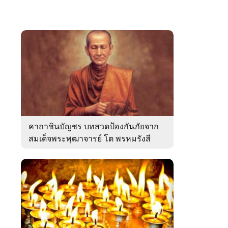
คาถาชินบัญชร บทสวดป้องกันภัยจาก
สมเด็จพระพุฒาจารย์ โต พรหมรังสี