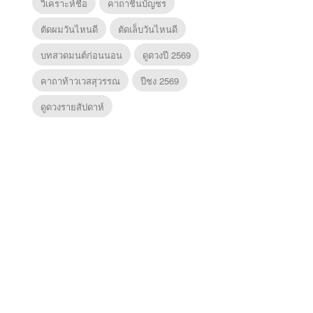
วิเคราะห์ชื่อ
คาถาชินบัญชร
ตัดผมวันไหนดี
ตัดเล็บวันไหนดี
บทสวดมนต์ก่อนนอน
ดูดวงปี 2569
คาถาท้าวเวสสุวรรณ
ปีชง 2569
ดูดวงรายสัปดาห์