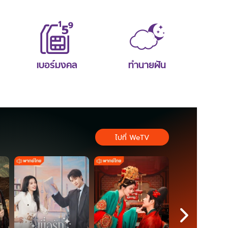
เบอร์มงคล
ทำนายฝัน
ไปที่ WeTV