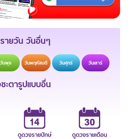
รายวัน วันอื่นๆ
วัน
พุธ
วัน
พฤหัสบดี
วัน
ศุกร์
วัน
เสาร์
ะตารูปแบบอื่น
ดูดวงรายปักษ์
ดูดวงรายเดือน