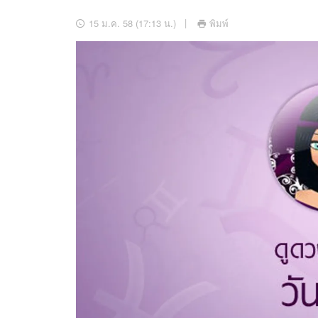
อัปเดตจีน
15 ม.ค. 58 (17:13 น.)
พิมพ์
เช็กข่าวชัวร์
ติดตามสนุกโซเชี
ดาวน์โหลดสนุกแอปฟรี
สงวนลิขสิทธิ์ ©
2569
บริษัท อิมเมจ ฟิวเจอร์ (ประเทศไทย) จำกัด