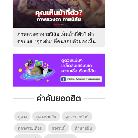
ภาพลวงตาทายนิสัย เห็นม้ากี่ตัว? คำ
ตอบเผย "จุดเด่น" ที่คนรอบตัวมองเห็น
ในตัวคุณ
คำค้นยอดฮิต
ดูดวง
ดูดวงรายวัน
ดูดวงรายปักษ์
ดูดวงรายเดือน
ดวงวันนี้
ทํานายฝัน