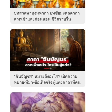
บทสวดพาหุงมหากา บทชัยมงคลคาถา
สวดเช้าและก่อนนอน ชีวิตราบรื่น
"ชินบัญชร" หมายถึงอะไร? เปิดความ
หมาย-ที่มา-ข้อเท็จจริง ผู้แต่งคาถาที่คน
ไทยคุ้นเคย