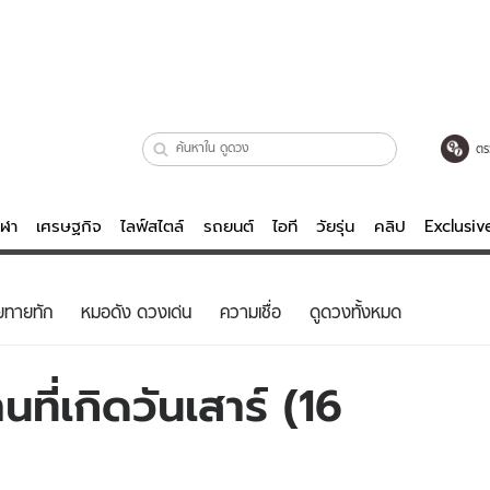
ตร
ีฬา
เศรษฐกิจ
ไลฟ์สไตล์
รถยนต์
ไอที
วัยรุ่น
คลิป
Exclusi
ตรวจหวย
ไลฟ์สไตล์
บันเทิงค
ยทายทัก
หมอดัง ดวงเด่น
ความเชื่อ
ดูดวงทั้งหมด
ผู้หญิง
หนัง-ละคร
ผู้ชาย
เพลง
ที่เกิดวันเสาร์ (16
ย
วัยรุ่น
เกมส์
ไอที
คลิป
รถยนต์
พอดแคสต์