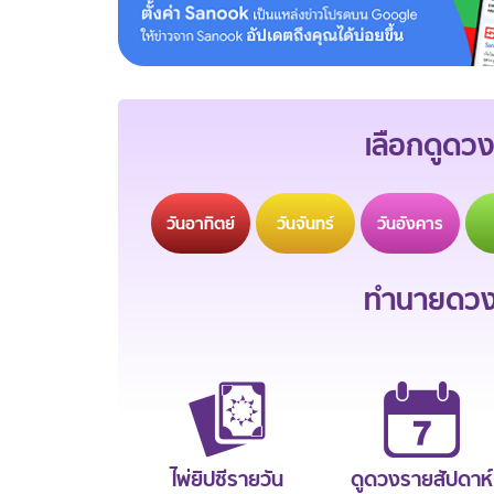
เลือกดูดวง
วัน
อาทิตย์
วัน
จันทร์
วัน
อังคาร
ทำนายดวงช
ไพ่ยิปซีรายวัน
ดูดวงรายสัปดาห์