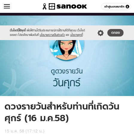
ดูดวง
เข้าสู่ระบบสมาชิก
หมวดอื่นๆ
//s.isanook.com/ho/0/ud/15/76649/6_fri.jpg
Sanook
//s.isanook.com/sr/0/images/logo-
600
60
new-
sanook.png
เว็บไซต์นี้ใช้คุกกี้
เพื่อให้ท่านได้รับประสบการณ์การใช้งานที่ดีที่สุดบน เว็บไซต์
ตกลง
ของเรา โปรดศึกษาเพิ่มเติมที่
นโยบายความเป็นส่วนตัว
และ
นโยบายคุกกี้
ดวงรายวันสำหรับท่านที่เกิดวัน
ศุกร์ (16 ม.ค.58)
15 ม.ค. 58 (17:12 น.)