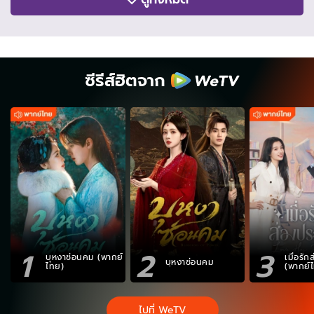
ซีรีส์ฮิตจาก
1
2
3
บุหงาซ่อนคม (พากย์
เมื่อรั
บุหงาซ่อนคม
ไทย)
(พากย์
ไปที่ WeTV