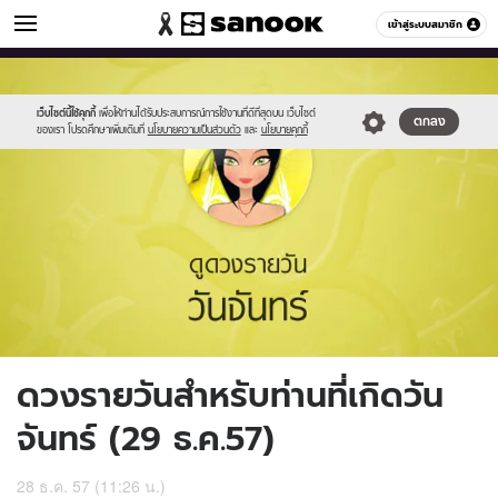
ดูดวง
เข้าสู่ระบบสมาชิก
หมวดอื่นๆ
//s.isanook.com/ho/0/ud/15/75765/2_mon.jpg
Sanook
//s.isanook.com/sr/0/images/logo-
600
60
new-
sanook.png
เว็บไซต์นี้ใช้คุกกี้
เพื่อให้ท่านได้รับประสบการณ์การใช้งานที่ดีที่สุดบน เว็บไซต์
ตกลง
ของเรา โปรดศึกษาเพิ่มเติมที่
นโยบายความเป็นส่วนตัว
และ
นโยบายคุกกี้
ดวงรายวันสำหรับท่านที่เกิดวัน
จันทร์ (29 ธ.ค.57)
28 ธ.ค. 57 (11:26 น.)