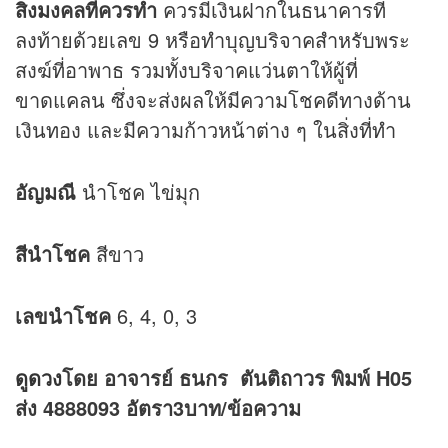
สิ่งมงคลที่ควรทำ
ควรมีเงินฝากในธนาคารที่
ลงท้ายด้วยเลข 9 หรือทำบุญบริจาคสำหรับพระ
สงฆ์ที่อาพาธ รวมทั้งบริจาคแว่นตาให้ผู้ที่
ขาดแคลน ซึ่งจะส่งผลให้มีความโชคดีทางด้าน
เงินทอง และมีความก้าวหน้าต่าง ๆ ในสิ่งที่ทำ
อัญมณี
นำโชค ไข่มุก
สีนำโชค
สีขาว
เลขนำโชค
6, 4, 0, 3
ดูดวง
โดย อาจารย์ ธนกร ตันติถาวร พิมพ์ H05
ส่ง 4888093 อัตรา3บาท/ข้อความ