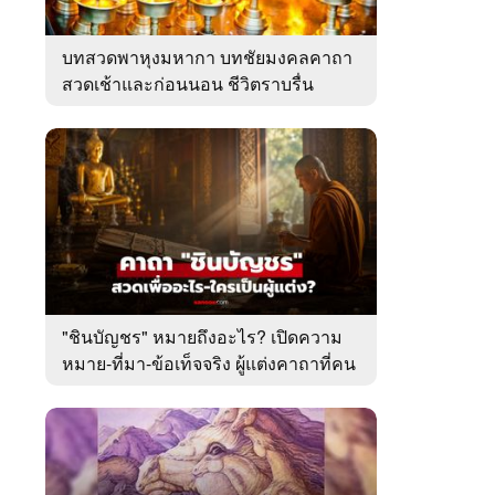
บทสวดพาหุงมหากา บทชัยมงคลคาถา
สวดเช้าและก่อนนอน ชีวิตราบรื่น
"ชินบัญชร" หมายถึงอะไร? เปิดความ
หมาย-ที่มา-ข้อเท็จจริง ผู้แต่งคาถาที่คน
ไทยคุ้นเคย