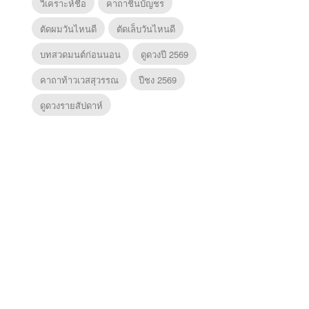
วิเคราะห์ชื่อ
คาถาชินบัญชร
ตัดผมวันไหนดี
ตัดเล็บวันไหนดี
บทสวดมนต์ก่อนนอน
ดูดวงปี 2569
คาถาท้าวเวสสุวรรณ
ปีชง 2569
ดูดวงรายสัปดาห์