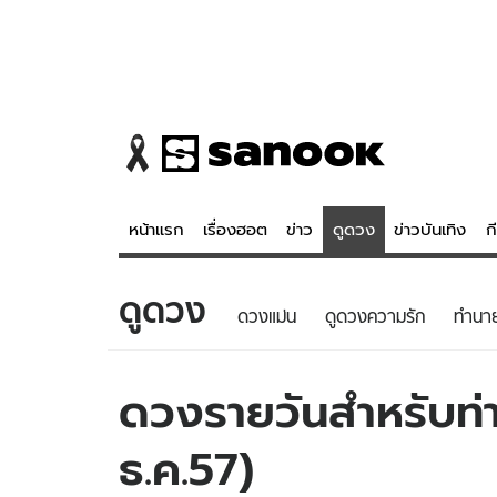
หน้าแรก
เรื่องฮอต
ข่าว
ดูดวง
ข่าวบันเทิง
ก
ดูดวง
ข่าว
ดูดวง - 
ดวงแม่น
ดูดวงความรัก
ทํานา
เรื่องฮอต
ดูดวง
ข่าว
หวยไทย
ดวงรายวันสำหรับท่าน
ข่าวบันเทิง
สถิติหวยไท
ธ.ค.57)
ข่าวกีฬา
หวยลาว
ข่าวเศรษฐกิจ