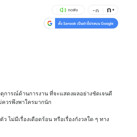
ก
สุขภาพ
+
ดูทีวี
-
ก
กดฟัง
เที่ยว-กิน
WeTV
ตั้ง Sanook เป็นข่าวโปรดบน Google
Tasteful Thailand
Exclusive
Sanook Choice
นิยาย
ยลได้ที่
ร่วมงานกับเ
เหตุการณ์ด้านการงาน ที่จะแสดงผลอย่างชัดเจนดี
ม่ควรพึงพาใครมากนัก
ว ไม่มีเรื่องเดือดร้อน หรือเรื่องกังวลใด ๆ ทาง