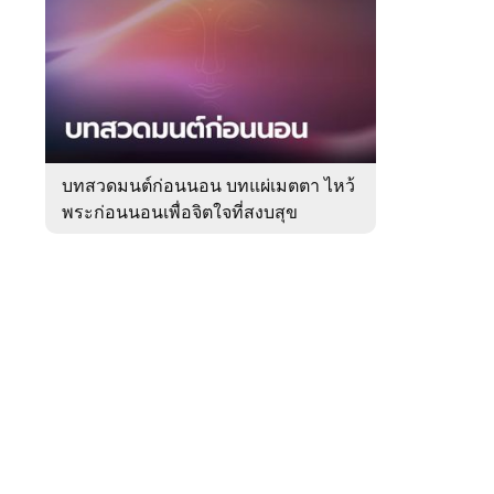
สัปดาห์
ของ
Sanook
ดูด
 WeTV
วง
บทสวดมนต์ก่อนนอน บทแผ่เมตตา ไหว้
พระก่อนนอนเพื่อจิตใจที่สงบสุข
ติดต่อโฆษณา
tencentthbd
sales@tencent.co.th
รา
ร้องเรียนเนื้อหาไม่เหมาะสม
แนะนำติชม แจ้งปัญหาการใช้งาน