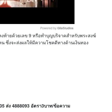
Powered by 
GliaStudios
ลงท้ายด้วยเลข 9 หรือทำบุญบริจาคสำหรับพระสงฆ์
คลน ซึ่งจะส่งผลให้มีความโชคดีทางด้านเงินทอง
M
u
t
e
H05 ส่ง 4888093 อัตรา3บาท/ข้อความ