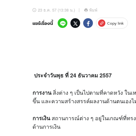
อัปเดตจีน
23 ธ.ค. 57 (13:38 น.)
พิมพ์
เช็กข่าวชัวร์
แชร์เรื่องนี้
Copy link
ติดตามสนุกโซเชี
ดาวน์โหลดสนุกแอปฟรี
ประจำวันพุธ ที่ 24 ธันวาคม 2557
สงวนลิขสิทธิ์ ©
2569
บริษัท อิมเมจ ฟิวเจอร์ (ประเทศไทย) จำกัด
สิ่งต่าง ๆ เป็นไปตามที่คาดหวัง ใน
การงาน
ขึ้น และความสร้างสรรค์ผลงานด้านตนเองไ
สถานการณ์ต่าง ๆ อยู่ในเกณฑ์ที่ทรงตั
การเงิน
ด้านการเงิน