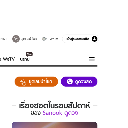
เข้าสู่ระบบสมาชิก
วจหวย
ขูดเลขนำโชค
WeTV
ve WeTV
นิยาย
รบรส
ความรู้รอบตัว
ขูดเลขนำโชค
ดูดวงสด
ฮาวทู
กูรู-รอบรู้
เรื่องฮอตในรอบสัปดาห์
เรื่อง
ของ
Sanook ดูดวง
ฮอต
ใน
รอบ