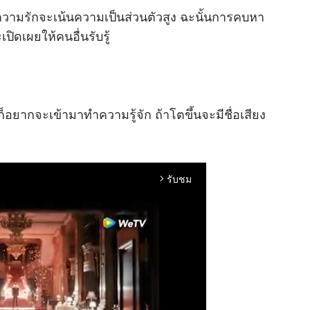
ื่องความรักจะเน้นความเป็นส่วนตัวสูง ฉะนั้นการคบหา
ิดเผยให้คนอื่นรับรู้
้ก็อยากจะเข้ามาทำความรู้จัก ถ้าโตขึ้นจะมีชื่อเสียง
รับชม
arrow_forward_ios