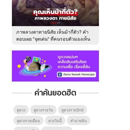
ภาพลวงตาทายนิสัย เห็นม้ากี่ตัว? คำ
ตอบเผย "จุดเด่น" ที่คนรอบตัวมองเห็น
ในตัวคุณ
คำค้นยอดฮิต
ดูดวง
ดูดวงรายวัน
ดูดวงรายปักษ์
ดูดวงรายเดือน
ดวงวันนี้
ทํานายฝัน