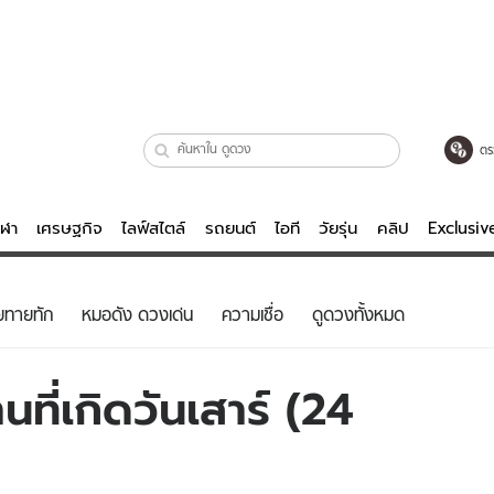
ตร
ีฬา
เศรษฐกิจ
ไลฟ์สไตล์
รถยนต์
ไอที
วัยรุ่น
คลิป
Exclusi
ตรวจหวย
ไลฟ์สไตล์
บันเทิงค
ยทายทัก
หมอดัง ดวงเด่น
ความเชื่อ
ดูดวงทั้งหมด
ผู้หญิง
หนัง-ละคร
ผู้ชาย
เพลง
ที่เกิดวันเสาร์ (24
ย
วัยรุ่น
เกมส์
ไอที
คลิป
รถยนต์
พอดแคสต์