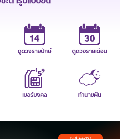
ะตารูปแบบอื่น
ดูดวงรายปักษ์
ดูดวงรายเดือน
เบอร์มงคล
ทำนายฝัน
ไปที่ WeTV