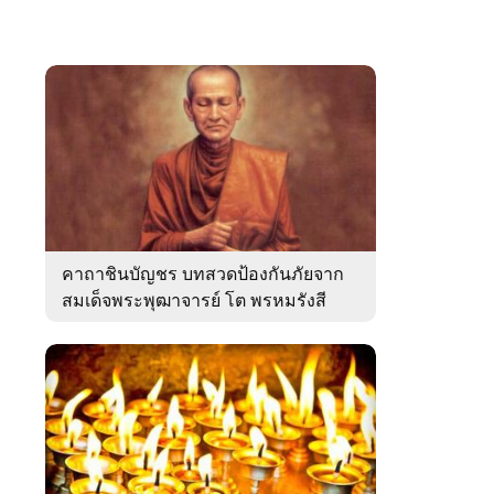
คาถาชินบัญชร บทสวดป้องกันภัยจาก
สมเด็จพระพุฒาจารย์ โต พรหมรังสี