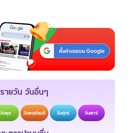
รายวัน วันอื่นๆ
วัน
พุธ
วัน
พฤหัสบดี
วัน
ศุกร์
วัน
เสาร์