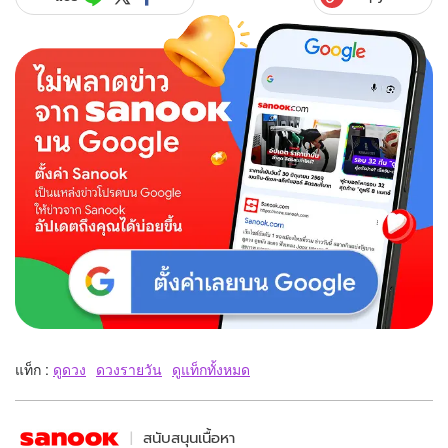
แท็ก :
ดูดวง
ดวงรายวัน
ดูแท็กทั้งหมด
สนับสนุนเนื้อหา