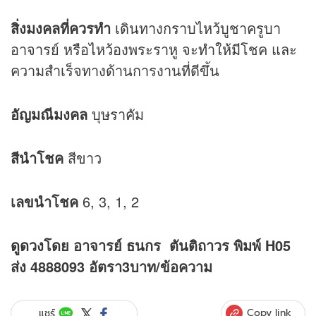
สิ่งมงคลที่ควรทำ
เดินทางกราบไหว้บูชาครูบา
อาจารย์ หรือไหว้องพระราหู จะทำให้มีโชค และ
ความสำเร็จทางด้านการงานที่ดีขึ้น
อัญมณีมงคล
บุษราคัม
สีนำโชค
สีขาว
เลขนำโชค
6, 3, 1, 2
ดูดวง
โดย อาจารย์ ธนกร ตันติถาวร พิมพ์ H05
ส่ง 4888093 อัตรา3บาท/ข้อความ
Copy link
แชร์