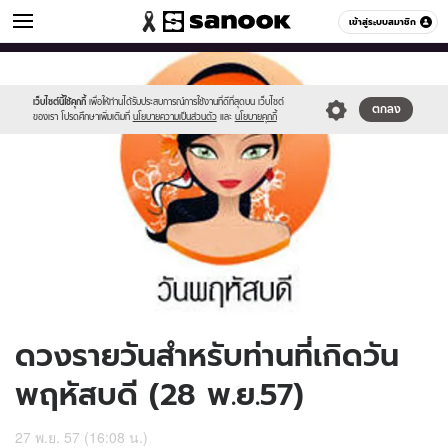
ดูดวง
เข้าสู่ระบบสมาชิก
หมวดอื่นๆ
//s.isanook.com/ho/0/ud/14/74285/170-
Sanook
//s.isanook.com/sr/0/images/logo-
600
60
thu_b.jpg
new-
sanook.png
เว็บไซต์นี้ใช้คุกกี้
เพื่อให้ท่านได้รับประสบการณ์การใช้งานที่ดีที่สุดบน เว็บไซต์
ตกลง
ของเรา โปรดศึกษาเพิ่มเติมที่
นโยบายความเป็นส่วนตัว
และ
นโยบายคุกกี้
ดวงรายวันสำหรับท่านที่เกิดวัน
พฤหัสบดี (28 พ.ย.57)
27 พ.ย. 57 (16:08 น.)