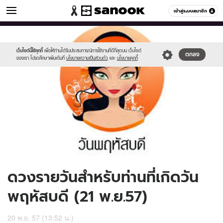
ดูดวง
เข้าสู่ระบบสมาชิก
หมวดอื่นๆ
//s.isanook.com/ho/0/ud/14/73897/170-
Sanook
//s.isanook.com/sr/0/images/logo-
600
60
thu_b.jpg
new-
sanook.png
เว็บไซต์นี้ใช้คุกกี้
เพื่อให้ท่านได้รับประสบการณ์การใช้งานที่ดีที่สุดบน เว็บไซต์
ตกลง
ของเรา โปรดศึกษาเพิ่มเติมที่
นโยบายความเป็นส่วนตัว
และ
นโยบายคุกกี้
ดวงรายวันสำหรับท่านที่เกิดวัน
พฤหัสบดี (21 พ.ย.57)
20 พ.ย. 57 (13:52 น.)