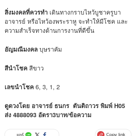
สิ่งมงคลที่ควรทำ
เดินทางกราบไหว้บูชาครูบา
อาจารย์ หรือไหว้องพระราหู จะทำให้มีโชค และ
ความสำเร็จทางด้านการงานที่ดีขึ้น
อัญมณีมงคล
บุษราคัม
สีนำโชค
สีขาว
เลขนำโชค
6, 3, 1, 2
ดูดวง
โดย อาจารย์ ธนกร ตันติถาวร พิมพ์ H05
ส่ง 4888093 อัตรา3บาท/ข้อความ
Copy link
แชร์