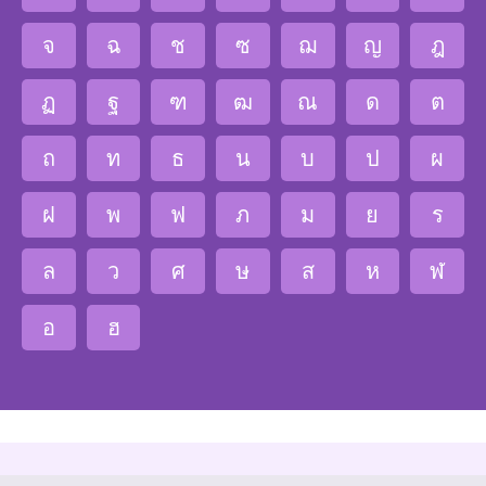
จ
ฉ
ช
ซ
ฌ
ญ
ฎ
ฏ
ฐ
ฑ
ฒ
ณ
ด
ต
ถ
ท
ธ
น
บ
ป
ผ
ฝ
พ
ฟ
ภ
ม
ย
ร
ล
ว
ศ
ษ
ส
ห
ฬ
อ
ฮ