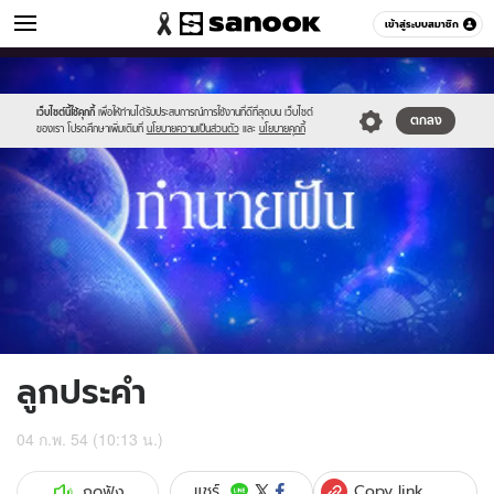
ดูดวง
เข้าสู่ระบบสมาชิก
หมวดอื่นๆ
//s.isanook.com/ho/0/ud/1/7389/g_300x200.jpg
Sanook
//s.isanook.com/sr/0/images/logo-
600
60
new-
sanook.png
เว็บไซต์นี้ใช้คุกกี้
เพื่อให้ท่านได้รับประสบการณ์การใช้งานที่ดีที่สุดบน เว็บไซต์
ตกลง
ของเรา โปรดศึกษาเพิ่มเติมที่
นโยบายความเป็นส่วนตัว
และ
นโยบายคุกกี้
ลูกประคำ
04 ก.พ. 54 (10:13 น.)
Copy link
แชร์
กดฟัง