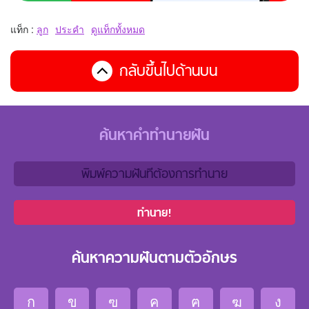
แท็ก :
ลูก
ประคำ
ดูแท็กทั้งหมด
กลับขึ้นไปด้านบน
ค้นหาคำทำนายฝัน
ทำนาย!
ค้นหาความฝันตามตัวอักษร
ก
ข
ฃ
ค
ฅ
ฆ
ง