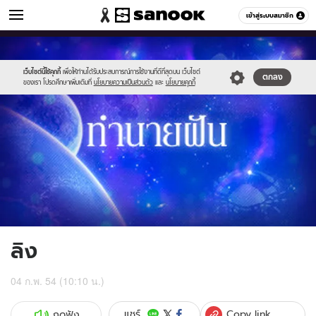
ดูดวง
เข้าสู่ระบบสมาชิก
หมวดอื่นๆ
//s.isanook.com/ho/0/ud/1/7361/g_300x200.jpg
Sanook
//s.isanook.com/sr/0/images/logo-
600
60
new-
sanook.png
เว็บไซต์นี้ใช้คุกกี้
เพื่อให้ท่านได้รับประสบการณ์การใช้งานที่ดีที่สุดบน เว็บไซต์
ตกลง
ของเรา โปรดศึกษาเพิ่มเติมที่
นโยบายความเป็นส่วนตัว
และ
นโยบายคุกกี้
ลิง
04 ก.พ. 54 (10:10 น.)
Copy link
แชร์
กดฟัง