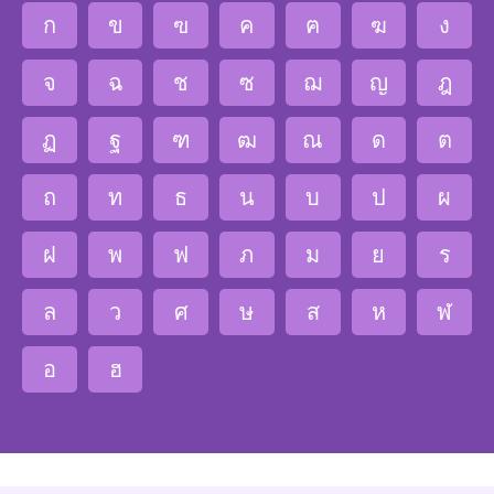
ก
ข
ฃ
ค
ฅ
ฆ
ง
จ
ฉ
ช
ซ
ฌ
ญ
ฎ
ฏ
ฐ
ฑ
ฒ
ณ
ด
ต
ถ
ท
ธ
น
บ
ป
ผ
ฝ
พ
ฟ
ภ
ม
ย
ร
ล
ว
ศ
ษ
ส
ห
ฬ
อ
ฮ