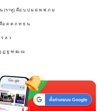
น (ราหู) คือ บ ป ผ ฝ พ ฟ ภ ม
 คือ ด ต ถ ท ธ น
 ร ล ว
อ ฎ ฏ ฐ ฑ ฒ ณ