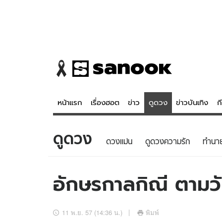
หน้าแรก
เรื่องฮอต
ข่าว
ดูดวง
ข่าวบันเทิง
ก
ดูดวง
ข่าว
ดูดวง - 
ดวงแม่น
ดูดวงความรัก
ทํานา
เรื่องฮอต
ดูดวง
ข่าว
หวยไทย
อักษรกาลกิณี ตามวั
ข่าวบันเทิง
สถิติหวยไท
ข่าวกีฬา
หวยลาว
11 พ.ย. 57 (14:36 น.)
พิมพ์
ข่าวเศรษฐกิจ