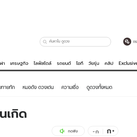
ตร
ีฬา
เศรษฐกิจ
ไลฟ์สไตล์
รถยนต์
ไอที
วัยรุ่น
คลิป
Exclusi
ตรวจหวย
ไลฟ์สไตล์
บันเทิงค
ยทายทัก
หมอดัง ดวงเด่น
ความเชื่อ
ดูดวงทั้งหมด
ผู้หญิง
หนัง-ละคร
ผู้ชาย
เพลง
นเกิด
ย
วัยรุ่น
เกมส์
ไอที
คลิป
ก
+
-
ก
กดฟัง
รถยนต์
พอดแคสต์