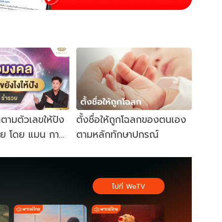
ลตามตัวเลขให้ปัง
ตั้งชื่อให้ถูกโฉลกของตนเอง
ำรวย โดย แมน กา
ตามหลักทักษาปกรณ์
ไปที่ WeTV