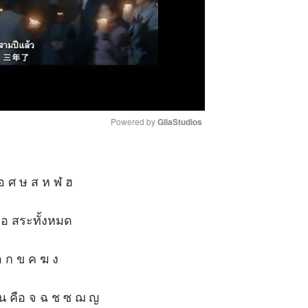
Powered by 
GliaStudios
M
ือ ศ ษ ส ห ฬ ฮ
u
t
e
อ อ สระทั้งหมด
อ ก ข ค ฆ ง
ัน คือ จ ฉ ช ซ ฌ ญ