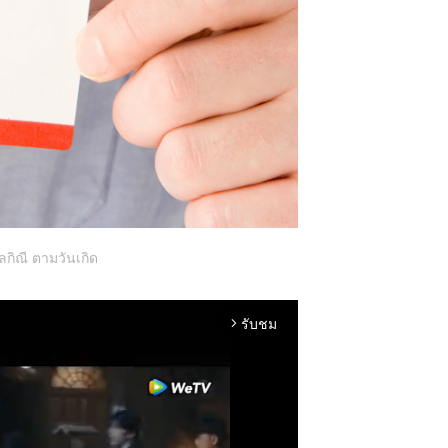
ลกิณี ตามวันเกิด
รับชม
arrow_forward_ios