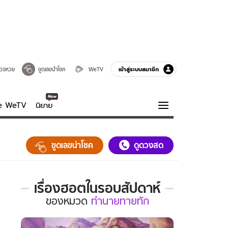
เข้าสู่ระบบสมาชิก
วจหวย
ขูดเลขนำโชค
WeTV
ve WeTV
นิยาย
รบรส
ความรู้รอบตัว
ขูดเลขนำโชค
ดูดวงสด
ฮาวทู
กูรู-รอบรู้
เรื่องฮอตในรอบสัปดาห์
เรื่อง
ของ
หมวด
ทำนายทายทัก
ฮอต
ใน
รอบ