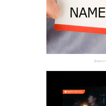
อักษรกา