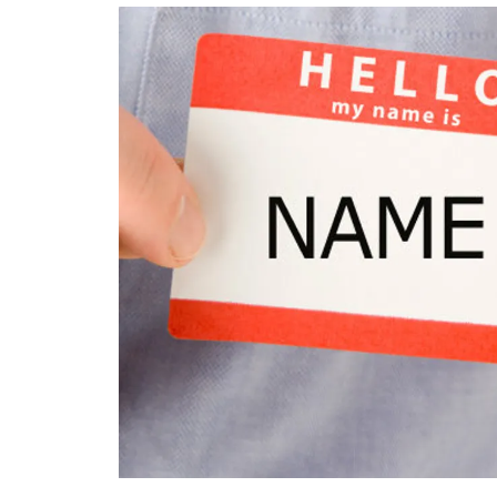
อัปเดตจีน
เช็กข่าวชัวร์
ติดตามสนุกโซเชี
ดาวน์โหลดสนุกแอปฟรี
สงวนลิขสิทธิ์ ©
2569
บริษัท อิมเมจ ฟิวเจอร์ (ประเทศไทย) จำกัด