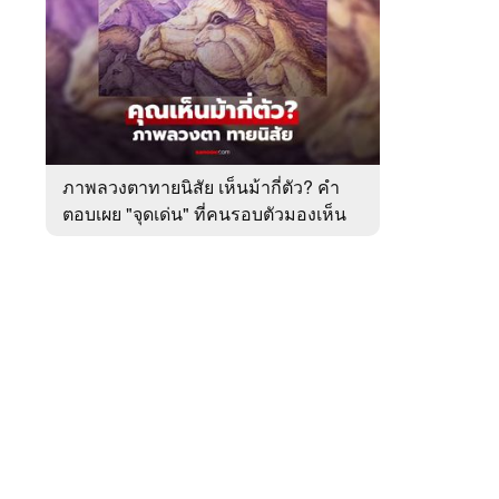
สัปดาห์
ของ
หมวด
ทำนาย
 WeTV
ทาย
ทัก
ภาพลวงตาทายนิสัย เห็นม้ากี่ตัว? คำ
ตอบเผย "จุดเด่น" ที่คนรอบตัวมองเห็น
ติดต่อโฆษณา
ในตัวคุณ
tencentthbd
sales@tencent.co.th
รา
ร้องเรียนเนื้อหาไม่เหมาะสม
แนะนำติชม แจ้งปัญหาการใช้งาน