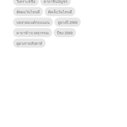
วิเคราะห์ชื่อ
คาถาชินบัญชร
ตัดผมวันไหนดี
ตัดเล็บวันไหนดี
บทสวดมนต์ก่อนนอน
ดูดวงปี 2569
คาถาท้าวเวสสุวรรณ
ปีชง 2569
ดูดวงรายสัปดาห์