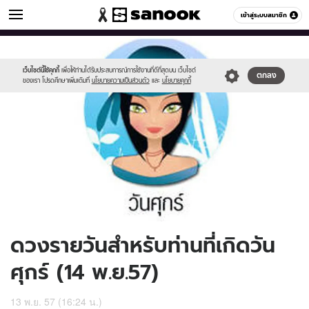
ดูดวง
เข้าสู่ระบบสมาชิก
หมวดอื่นๆ
//s.isanook.com/ho/0/ud/14/73553/170-
Sanook
//s.isanook.com/sr/0/images/logo-
600
60
fri_b.jpg
new-
sanook.png
เว็บไซต์นี้ใช้คุกกี้
เพื่อให้ท่านได้รับประสบการณ์การใช้งานที่ดีที่สุดบน เว็บไซต์
ตกลง
ของเรา โปรดศึกษาเพิ่มเติมที่
นโยบายความเป็นส่วนตัว
และ
นโยบายคุกกี้
ดวงรายวันสำหรับท่านที่เกิดวัน
ศุกร์ (14 พ.ย.57)
13 พ.ย. 57 (16:24 น.)