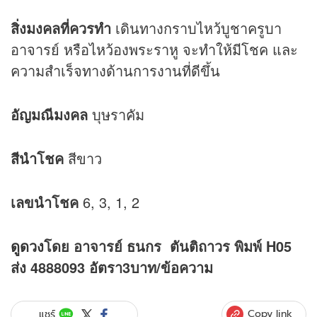
สิ่งมงคลที่ควรทำ
เดินทางกราบไหว้บูชาครูบา
อาจารย์ หรือไหว้องพระราหู จะทำให้มีโชค และ
ความสำเร็จทางด้านการงานที่ดีขึ้น
อัญมณีมงคล
บุษราคัม
สีนำโชค
สีขาว
เลขนำโชค
6, 3, 1, 2
ดูดวง
โดย อาจารย์ ธนกร ตันติถาวร พิมพ์ H05
ส่ง 4888093 อัตรา3บาท/ข้อความ
Copy link
แชร์