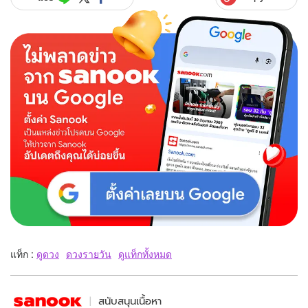
แท็ก :
ดูดวง
ดวงรายวัน
ดูแท็กทั้งหมด
สนับสนุนเนื้อหา