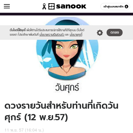
ดูดวง
เข้าสู่ระบบสมาชิก
หมวดอื่นๆ
//s.isanook.com/ho/0/ud/14/73497/170-
Sanook
//s.isanook.com/sr/0/images/logo-
600
60
fri_b.jpg
new-
sanook.png
เว็บไซต์นี้ใช้คุกกี้
เพื่อให้ท่านได้รับประสบการณ์การใช้งานที่ดีที่สุดบน เว็บไซต์
ตกลง
ของเรา โปรดศึกษาเพิ่มเติมที่
นโยบายความเป็นส่วนตัว
และ
นโยบายคุกกี้
ดวงรายวันสำหรับท่านที่เกิดวัน
ศุกร์ (12 พ.ย.57)
11 พ.ย. 57 (16:04 น.)