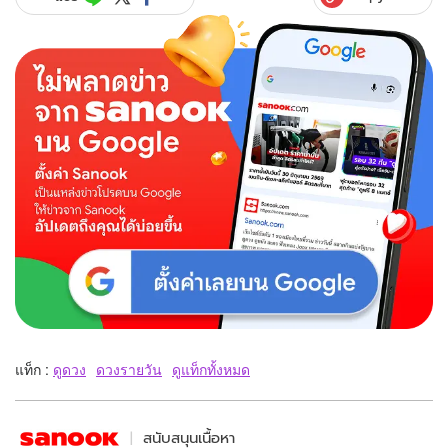
แท็ก :
ดูดวง
ดวงรายวัน
ดูแท็กทั้งหมด
สนับสนุนเนื้อหา