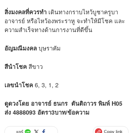
สิ่งมงคลที่ควรทำ
เดินทางกราบไหว้บูชาครูบา
อาจารย์ หรือไหว้องพระราหู จะทำให้มีโชค และ
ความสำเร็จทางด้านการงานที่ดีขึ้น
อัญมณีมงคล
บุษราคัม
สีนำโชค
สีขาว
เลขนำโชค
6, 3, 1, 2
ดูดวง
โดย อาจารย์ ธนกร ตันติถาวร พิมพ์ H05
ส่ง 4888093 อัตรา3บาท/ข้อความ
Copy link
แชร์