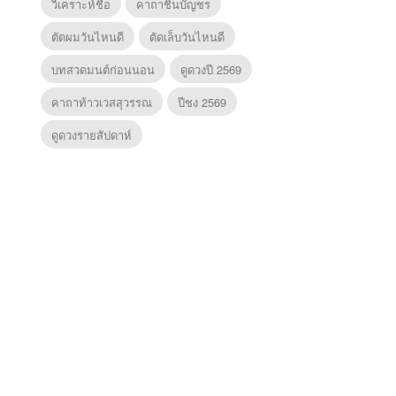
วิเคราะห์ชื่อ
คาถาชินบัญชร
ตัดผมวันไหนดี
ตัดเล็บวันไหนดี
บทสวดมนต์ก่อนนอน
ดูดวงปี 2569
คาถาท้าวเวสสุวรรณ
ปีชง 2569
ดูดวงรายสัปดาห์