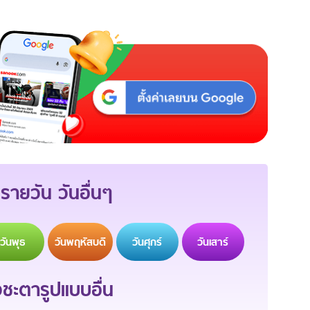
รายวัน วันอื่นๆ
วัน
พุธ
วัน
พฤหัสบดี
วัน
ศุกร์
วัน
เสาร์
ะตารูปแบบอื่น