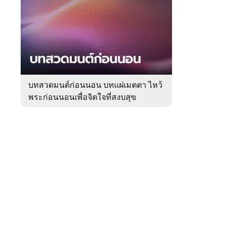
สัปดาห์
ของ
Sanook
ดูด
 WeTV
วง
บทสวดมนต์ก่อนนอน บทแผ่เมตตา ไหว้
พระก่อนนอนเพื่อจิตใจที่สงบสุข
ติดต่อโฆษณา
tencentthbd
sales@tencent.co.th
รา
ร้องเรียนเนื้อหาไม่เหมาะสม
แนะนำติชม แจ้งปัญหาการใช้งาน