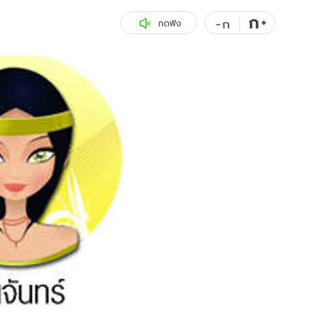
ก
สุขภาพ
+
ดูทีวี
-
ก
กดฟัง
เที่ยว-กิน
WeTV
Tasteful Thailand
Exclusive
Sanook Choice
นิยาย
ยลได้ที่
ร่วมงานกับเ