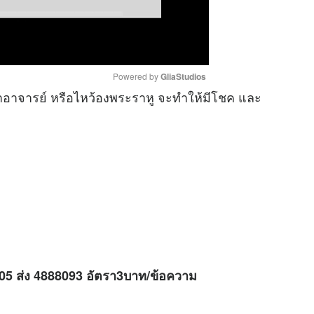
Powered by 
GliaStudios
าอาจารย์ หรือไหว้องพระราหู จะทำให้มีโชค และ
M
u
t
e
H05 ส่ง 4888093 อัตรา3บาท/ข้อความ