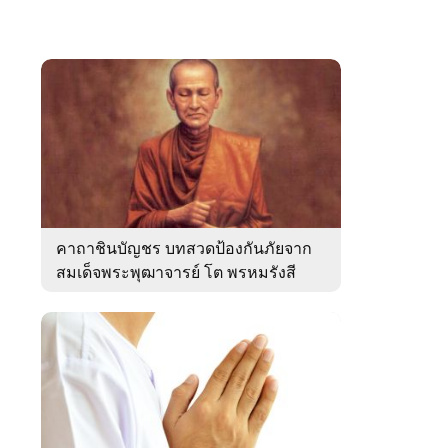
คาถาชินบัญชร บทสวดป้องกันภัยจาก
สมเด็จพระพุฒาจารย์ โต พรหมรังสี