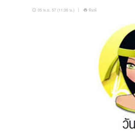
อัปเดตจีน
05 พ.ย. 57 (11:36 น.)
พิมพ์
เช็กข่าวชัวร์
ติดตามสนุกโซเชี
ดาวน์โหลดสนุกแอปฟรี
สงวนลิขสิทธิ์ ©
2569
บริษัท อิมเมจ ฟิวเจอร์ (ประเทศไทย) จำกัด