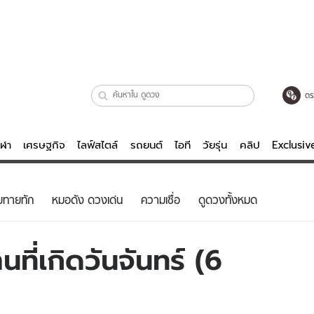
ตร
ีฬา
เศรษฐกิจ
ไลฟ์สไตล์
รถยนต์
ไอที
วัยรุ่น
คลิป
Exclusi
ตรวจหวย
ไลฟ์สไตล์
บันเทิงค
ยทายทัก
หมอดัง ดวงเด่น
ความเชื่อ
ดูดวงทั้งหมด
ผู้หญิง
หนัง-ละคร
ผู้ชาย
เพลง
ที่เกิดวันจันทร์ (6
ย
วัยรุ่น
เกมส์
ไอที
คลิป
รถยนต์
พอดแคสต์