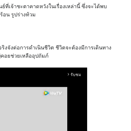
ธ์ที่เจ้าชะตาคาดหวังในเรื่องเหล่านี้ ซึ่งจะได้พบ
้อน รูปร่างท้วม
จริงจังต่อการดำเนินชีวิต ชีวิตจะต้องมีการเดินทาง
ญ่คอยช่วยเหลืออุปถัมภ์
รับชม
arrow_forward_ios