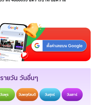
รายวัน วันอื่นๆ
วัน
พุธ
วัน
พฤหัสบดี
วัน
ศุกร์
วัน
เสาร์