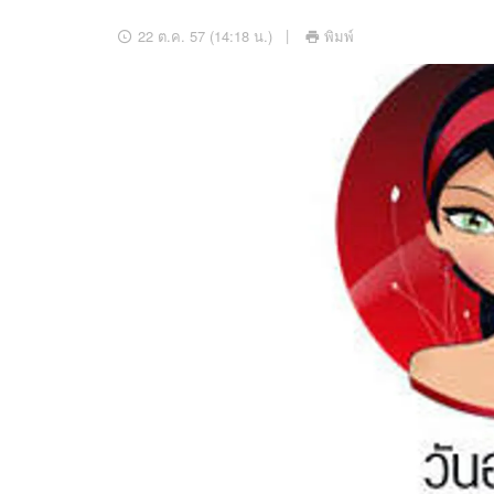
อัปเดตจีน
22 ต.ค. 57 (14:18 น.)
พิมพ์
เช็กข่าวชัวร์
ติดตามสนุกโซเชี
ดาวน์โหลดสนุกแอปฟรี
สงวนลิขสิทธิ์ ©
2569
บริษัท อิมเมจ ฟิวเจอร์ (ประเทศไทย) จำกัด