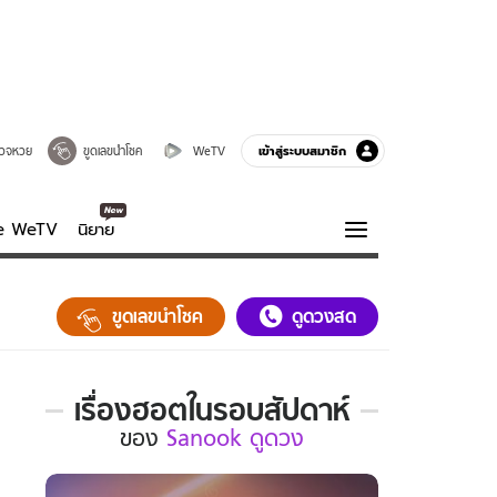
เข้าสู่ระบบสมาชิก
วจหวย
ขูดเลขนำโชค
WeTV
ve WeTV
นิยาย
รบรส
ความรู้รอบตัว
ขูดเลขนำโชค
ดูดวงสด
ฮาวทู
กูรู-รอบรู้
เรื่องฮอตในรอบสัปดาห์
เรื่อง
ของ
Sanook ดูดวง
ฮอต
ใน
รอบ