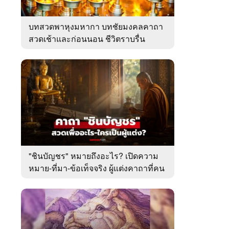
บทสวดพาหุงมหากา บทชัยมงคลคาถา
สวดเช้าและก่อนนอน ชีวิตราบรื่น
"ชินบัญชร" หมายถึงอะไร? เปิดความ
หมาย-ที่มา-ข้อเท็จจริง ผู้แต่งคาถาที่คน
ไทยคุ้นเคย