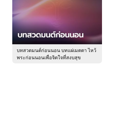
สัปดาห์
ของ
Sanook
ดูด
 WeTV
วง
บทสวดมนต์ก่อนนอน บทแผ่เมตตา ไหว้
พระก่อนนอนเพื่อจิตใจที่สงบสุข
ติดต่อโฆษณา
tencentthbd
sales@tencent.co.th
รา
ร้องเรียนเนื้อหาไม่เหมาะสม
แนะนำติชม แจ้งปัญหาการใช้งาน