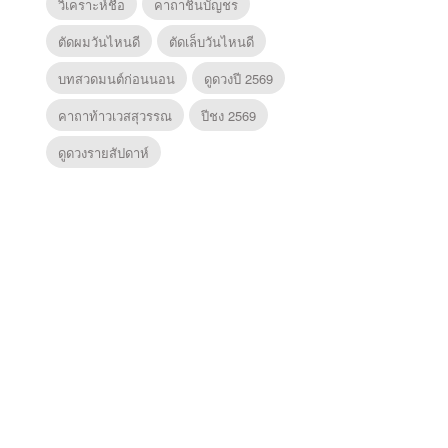
วิเคราะห์ชื่อ
คาถาชินบัญชร
ตัดผมวันไหนดี
ตัดเล็บวันไหนดี
บทสวดมนต์ก่อนนอน
ดูดวงปี 2569
คาถาท้าวเวสสุวรรณ
ปีชง 2569
ดูดวงรายสัปดาห์