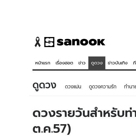
หน้าแรก
เรื่องฮอต
ข่าว
ดูดวง
ข่าวบันเทิง
ก
ดูดวง
ข่าว
ดูดวง - 
ดวงแม่น
ดูดวงความรัก
ทํานา
เรื่องฮอต
ดูดวง
ข่าว
หวยไทย
ดวงรายวันสำหรับท่าน
ข่าวบันเทิง
สถิติหวยไท
ต.ค.57)
ข่าวกีฬา
หวยลาว
ข่าวเศรษฐกิจ