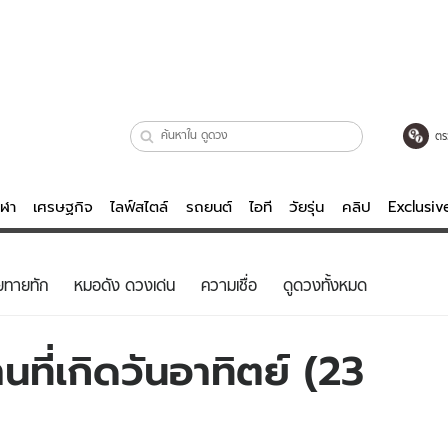
ตร
ีฬา
เศรษฐกิจ
ไลฟ์สไตล์
รถยนต์
ไอที
วัยรุ่น
คลิป
Exclusi
ตรวจหวย
ไลฟ์สไตล์
บันเทิงค
ยทายทัก
หมอดัง ดวงเด่น
ความเชื่อ
ดูดวงทั้งหมด
ผู้หญิง
หนัง-ละคร
ผู้ชาย
เพลง
ที่เกิดวันอาทิตย์ (23
ย
วัยรุ่น
เกมส์
ไอที
คลิป
รถยนต์
พอดแคสต์