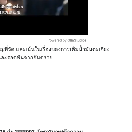
Powered by 
GliaStudios
ที่วัด และเน้นในเรื่องของการเติมน้ำมันตะเกียง
าง และรอดพ้นจากอันตราย
M
u
t
e
H05 ส่ง 4888093 อัตรา3บาท/ข้อความ