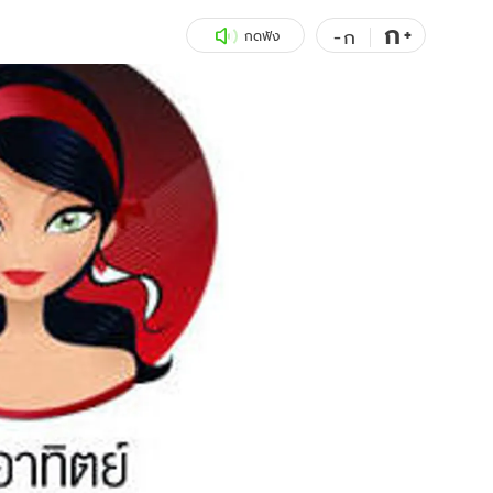
ก
สุขภาพ
+
ดูทีวี
-
ก
กดฟัง
เที่ยว-กิน
WeTV
Tasteful Thailand
Exclusive
Sanook Choice
นิยาย
ยลได้ที่
ร่วมงานกับเ