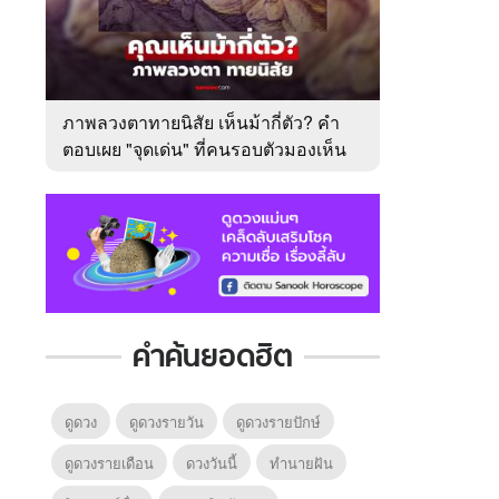
ภาพลวงตาทายนิสัย เห็นม้ากี่ตัว? คำ
ตอบเผย "จุดเด่น" ที่คนรอบตัวมองเห็น
ในตัวคุณ
คำค้นยอดฮิต
ดูดวง
ดูดวงรายวัน
ดูดวงรายปักษ์
ดูดวงรายเดือน
ดวงวันนี้
ทํานายฝัน