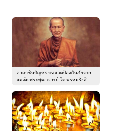
คาถาชินบัญชร บทสวดป้องกันภัยจาก
สมเด็จพระพุฒาจารย์ โต พรหมรังสี