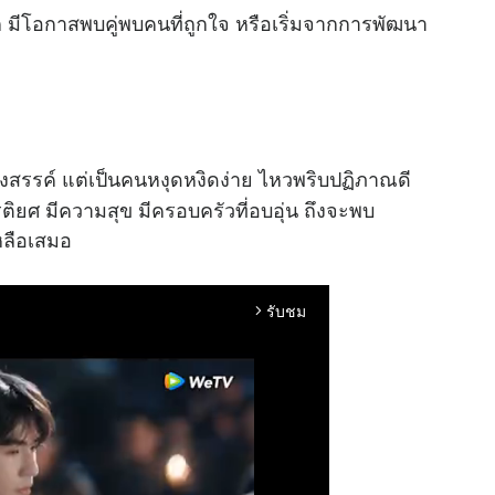
 มีโอกาสพบคู่พบคนที่ถูกใจ หรือเริ่มจากการพัฒนา
้างสรรค์ แต่เป็นคนหงุดหงิดง่าย ไหวพริบปฏิภาณดี
ิยศ มีความสุข มีครอบครัวที่อบอุ่น ถึงจะพบ
เหลือเสมอ
รับชม
arrow_forward_ios