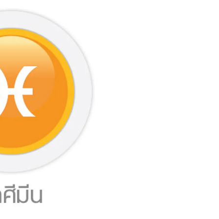
สุขภาพ
ดูทีวี
เที่ยว-กิน
WeTV
Tasteful Thailand
Exclusive
Sanook Choice
นิยาย
ยลได้ที่
ร่วมงานกับเ