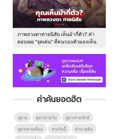
ภาพลวงตาทายนิสัย เห็นม้ากี่ตัว? คำ
ตอบเผย "จุดเด่น" ที่คนรอบตัวมองเห็น
ในตัวคุณ
คำค้นยอดฮิต
ดูดวง
ดูดวงรายวัน
ดูดวงรายปักษ์
ดูดวงรายเดือน
ดวงวันนี้
ทํานายฝัน