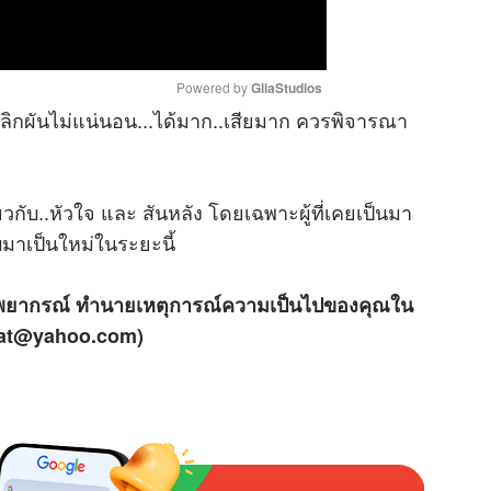
Powered by 
GliaStudios
ิกผันไม่แน่นอน...ได้มาก..เสียมาก ควรพิจารณา
M
u
่ยวกับ..หัวใจ และ สันหลัง โดยเฉพาะผู้ที่เคยเป็นมา
t
e
บมาเป็นใหม่ในระยะนี้
 พยากรณ์ ทำนายเหตุการณ์ความเป็นไปของคุณใน
apat@yahoo.com)