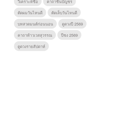
วิเคราะห์ชื่อ
คาถาชินบัญชร
ตัดผมวันไหนดี
ตัดเล็บวันไหนดี
บทสวดมนต์ก่อนนอน
ดูดวงปี 2569
คาถาท้าวเวสสุวรรณ
ปีชง 2569
ดูดวงรายสัปดาห์