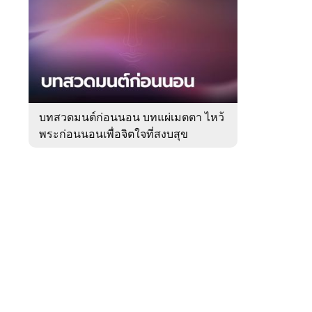
สัปดาห์
ของ
Sanook
ดูด
 WeTV
วง
บทสวดมนต์ก่อนนอน บทแผ่เมตตา ไหว้
พระก่อนนอนเพื่อจิตใจที่สงบสุข
ติดต่อโฆษณา
tencentthbd
sales@tencent.co.th
รา
ร้องเรียนเนื้อหาไม่เหมาะสม
แนะนำติชม แจ้งปัญหาการใช้งาน