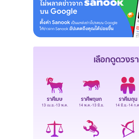
เลือกดู
ดวงรา
ราศีเมษ
ราศีพฤษภ
ราศีเมถุน
13 เม.ย.-13 พ.ค.
14 พ.ค.-13 มิ.ย.
14 มิ.ย.-14 ก.ค