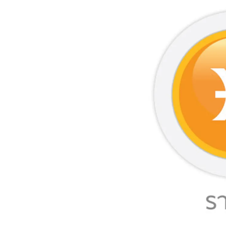
อัปเดตจีน
เช็กข่าวชัวร์
ติดตามสนุกโซเชี
ดาวน์โหลดสนุกแอปฟรี
สงวนลิขสิทธิ์ ©
2569
บริษัท อิมเมจ ฟิวเจอร์ (ประเทศไทย) จำกัด