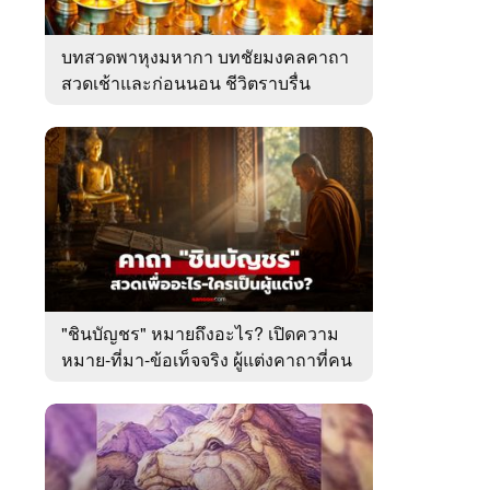
บทสวดพาหุงมหากา บทชัยมงคลคาถา
สวดเช้าและก่อนนอน ชีวิตราบรื่น
"ชินบัญชร" หมายถึงอะไร? เปิดความ
หมาย-ที่มา-ข้อเท็จจริง ผู้แต่งคาถาที่คน
ไทยคุ้นเคย