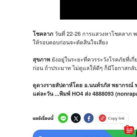
วันที่ 22-26 การแสวงหาโชคลาภ พล
โชคลาภ
ให้รอบคอบก่อนจะตัดสินใจเสี่ยง
ยังอยู่ในระยะที่ควรระวังโรคภัยที่เกี
สุขภาพ
ก่อน ถ้าประมาท ไม่ดูแลให้ดีๆ ก็มีโอกาสกลั
ดูดวง
รายสัปดาห์โดย อ.นนท์รภัส พยากรณ์
แต่ละวัน ...พิมพ์ HO4 ส่ง 4888093 (nonr
แชร์เรื่องนี้
Copy link