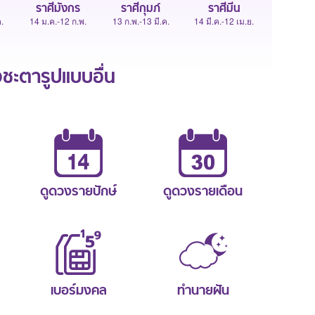
ราศีมังกร
ราศีกุมภ์
ราศีมีน
.
14 ม.ค.-12 ก.พ.
13 ก.พ.-13 มี.ค.
14 มี.ค.-12 เม.ย.
ะตารูปแบบอื่น
ดูดวงรายปักษ์
ดูดวงรายเดือน
เบอร์มงคล
ทำนายฝัน