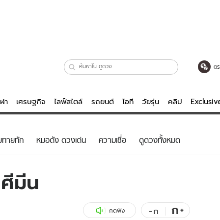
ตร
ีฬา
เศรษฐกิจ
ไลฟ์สไตล์
รถยนต์
ไอที
วัยรุ่น
คลิป
Exclusi
ตรวจหวย
ไลฟ์สไตล์
บันเทิงค
ยทายทัก
หมอดัง ดวงเด่น
ความเชื่อ
ดูดวงทั้งหมด
ผู้หญิง
หนัง-ละคร
ผู้ชาย
เพลง
ศีมีน
ย
วัยรุ่น
เกมส์
ไอที
คลิป
ก
+
-
ก
กดฟัง
รถยนต์
พอดแคสต์