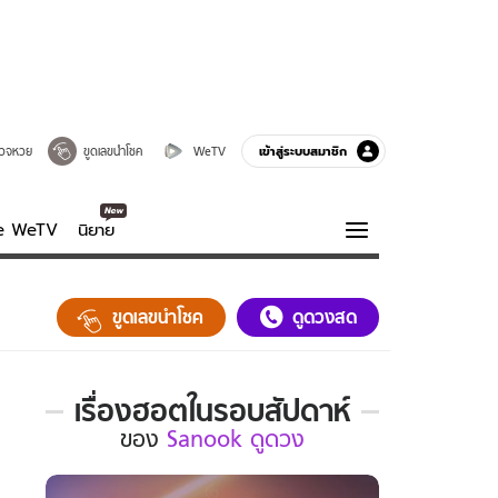
เข้าสู่ระบบสมาชิก
วจหวย
ขูดเลขนำโชค
WeTV
ve WeTV
นิยาย
รบรส
ความรู้รอบตัว
ขูดเลขนำโชค
ดูดวงสด
ฮาวทู
กูรู-รอบรู้
เรื่องฮอตในรอบสัปดาห์
เรื่อง
ของ
Sanook ดูดวง
ฮอต
ใน
รอบ