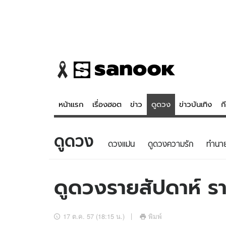
หน้าแรก
เรื่องฮอต
ข่าว
ดูดวง
ข่าวบันเทิง
ก
ดูดวง
ข่าว
ดูดวง - 
ดวงแม่น
ดูดวงความรัก
ทํานา
เรื่องฮอต
ดูดวง
ข่าว
หวยไทย
ดูดวงรายสัปดาห์ รา
ข่าวบันเทิง
สถิติหวยไท
ข่าวกีฬา
หวยลาว
17 ต.ค. 57 (18:15 น.)
พิมพ์
ข่าวเศรษฐกิจ