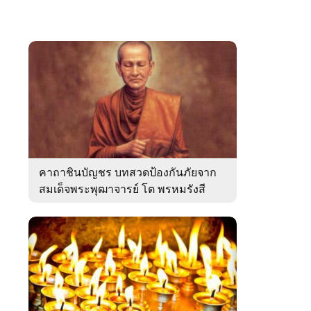
คาถาชินบัญชร บทสวดป้องกันภัยจาก
สมเด็จพระพุฒาจารย์ โต พรหมรังสี