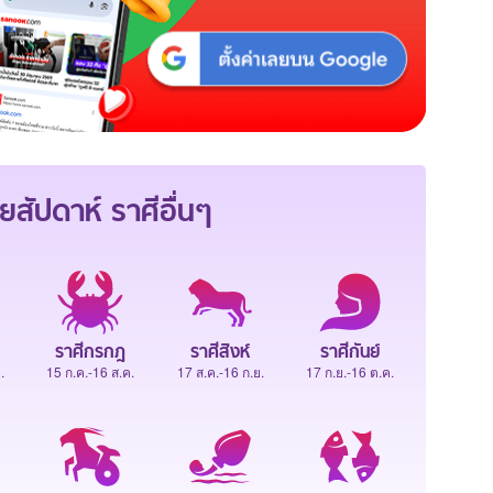
ยสัปดาห์
ราศีอื่นๆ
ราศีกรกฎ
ราศีสิงห์
ราศีกันย์
.
15 ก.ค.-16 ส.ค.
17 ส.ค.-16 ก.ย.
17 ก.ย.-16 ต.ค.