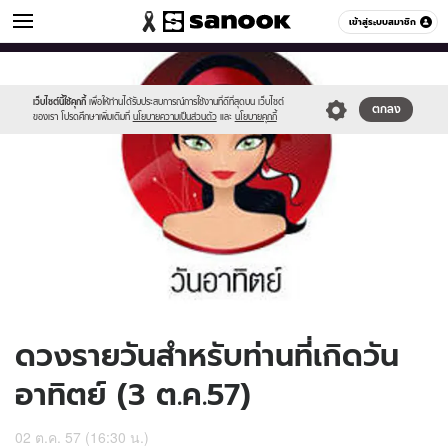
ดูดวง
เข้าสู่ระบบสมาชิก
หมวดอื่นๆ
//s.isanook.com/ho/0/ud/14/71569/170-
Sanook
//s.isanook.com/sr/0/images/logo-
600
60
sun_b.jpg
new-
sanook.png
เว็บไซต์นี้ใช้คุกกี้
เพื่อให้ท่านได้รับประสบการณ์การใช้งานที่ดีที่สุดบน เว็บไซต์
ตกลง
ของเรา โปรดศึกษาเพิ่มเติมที่
นโยบายความเป็นส่วนตัว
และ
นโยบายคุกกี้
ดวงรายวันสำหรับท่านที่เกิดวัน
อาทิตย์ (3 ต.ค.57)
02 ต.ค. 57 (16:30 น.)