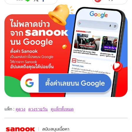
แท็ก :
ดูดวง
ดวงรายวัน
ดูแท็กทั้งหมด
สนับสนุนเนื้อหา