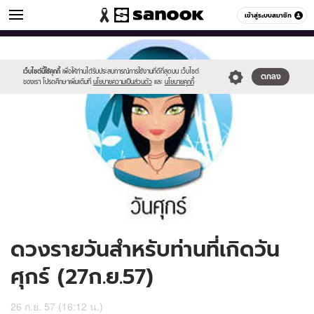
ดูดวง
เข้าสู่ระบบสมาชิก
หมวดอื่นๆ
//s.isanook.com/ho/0/ud/14/71201/170-
Sanook
//s.isanook.com/sr/0/images/logo-
600
60
fri_b.jpg
new-
sanook.png
เว็บไซต์นี้ใช้คุกกี้
เพื่อให้ท่านได้รับประสบการณ์การใช้งานที่ดีที่สุดบน เว็บไซต์
ตกลง
ของเรา โปรดศึกษาเพิ่มเติมที่
นโยบายความเป็นส่วนตัว
และ
นโยบายคุกกี้
ดวงรายวันสำหรับท่านที่เกิดวัน
ศุกร์ (27ก.ย.57)
26 ก.ย. 57 (16:12 น.)