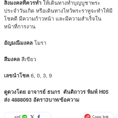
สิ่งมงคลที่ควรทำ
ให้เดินทางทำบุญบูชาพระ
ประจำวันเกิด หรือเดินทางไหว้พระราหูจะทำให้มี
โชคดี มีความก้าวหน้า และมีความสำเร็จใน
หน้าที่การงาน
อัญมณีมงคล
โมรา
สีมงคล
สีเขียว
เลขนำโชค
6, 0, 3, 9
ดูดวง
โดย อาจารย์ ธนกร ตันติถาวร พิมพ์ H05
ส่ง 4888093 อัตรา3บาท/ข้อความ
Copy link
แชร์