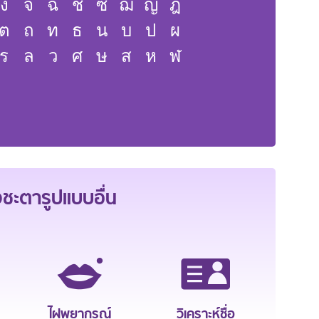
ง
จ
ฉ
ช
ซ
ฌ
ญ
ฎ
ต
ถ
ท
ธ
น
บ
ป
ผ
ร
ล
ว
ศ
ษ
ส
ห
ฬ
ะตารูปแบบอื่น
ไฝพยากรณ์
วิเคราะห์ชื่อ