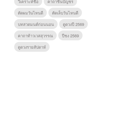
วิเคราะห์ชื่อ
คาถาชินบัญชร
ตัดผมวันไหนดี
ตัดเล็บวันไหนดี
บทสวดมนต์ก่อนนอน
ดูดวงปี 2569
คาถาท้าวเวสสุวรรณ
ปีชง 2569
ดูดวงรายสัปดาห์