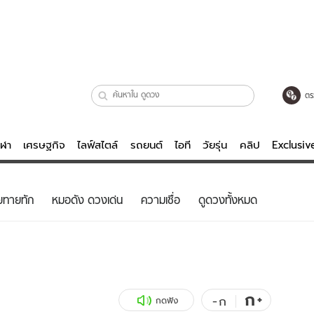
ตร
ีฬา
เศรษฐกิจ
ไลฟ์สไตล์
รถยนต์
ไอที
วัยรุ่น
คลิป
Exclusi
ตรวจหวย
ไลฟ์สไตล์
บันเทิงค
ยทายทัก
หมอดัง ดวงเด่น
ความเชื่อ
ดูดวงทั้งหมด
ผู้หญิง
หนัง-ละคร
ผู้ชาย
เพลง
ย
วัยรุ่น
เกมส์
ไอที
คลิป
ก
+
-
ก
กดฟัง
รถยนต์
พอดแคสต์