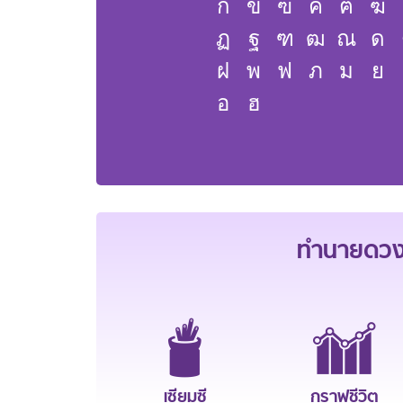
ก
ข
ฃ
ค
ฅ
ฆ
ฏ
ฐ
ฑ
ฒ
ณ
ด
ฝ
พ
ฟ
ภ
ม
ย
อ
ฮ
ทำนายดวงช
เซียมซี
กราฟชีวิต