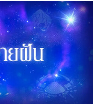
สุขภาพ
ดูทีวี
เที่ยว-กิน
WeTV
Tasteful Thailand
Exclusive
Sanook Choice
นิยาย
ยลได้ที่
ร่วมงานกับเ