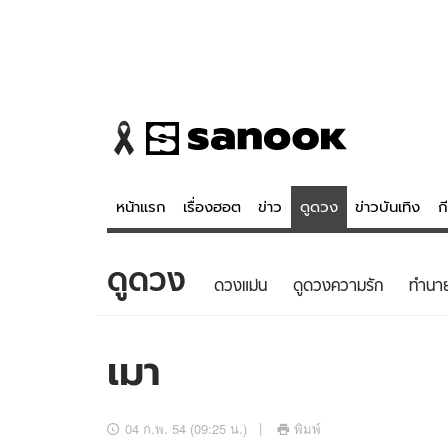
หน้าแรก
เรื่องฮอต
ข่าว
ดูดวง
ข่าวบันเทิง
ก
ดูดวง
ข่าว
ดูดวง - 
ดวงแม่น
ดูดวงความรัก
ทํานา
เรื่องฮอต
ดูดวง
ข่าว
หวยไทย
เมา
ข่าวบันเทิง
สถิติหวยไท
ข่าวกีฬา
หวยลาว
04 ก.พ. 54 (09:25 น.)
พิมพ์
ข่าวเศรษฐกิจ