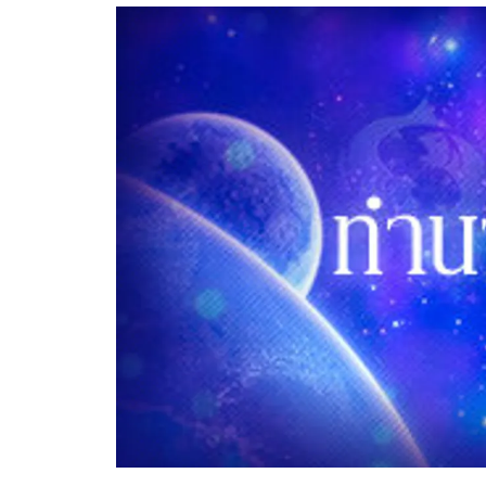
อัปเดตจีน
เช็กข่าวชัวร์
ติดตามสนุกโซเชี
ดาวน์โหลดสนุกแอปฟรี
สงวนลิขสิทธิ์ ©
2569
บริษัท อิมเมจ ฟิวเจอร์ (ประเทศไทย) จำกัด