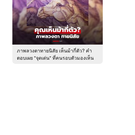
สัปดาห์
ของ
หมวด
ทำนาย
 WeTV
ทาย
ทัก
ภาพลวงตาทายนิสัย เห็นม้ากี่ตัว? คำ
ตอบเผย "จุดเด่น" ที่คนรอบตัวมองเห็น
ติดต่อโฆษณา
ในตัวคุณ
tencentthbd
sales@tencent.co.th
รา
ร้องเรียนเนื้อหาไม่เหมาะสม
แนะนำติชม แจ้งปัญหาการใช้งาน