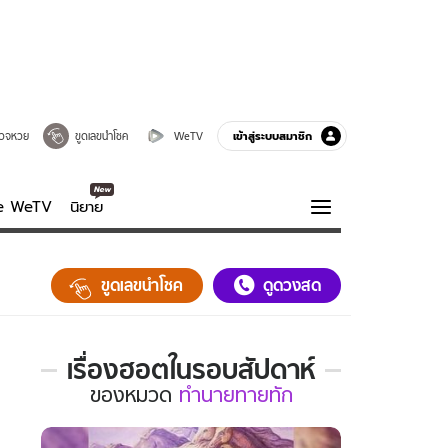
เข้าสู่ระบบสมาชิก
วจหวย
ขูดเลขนำโชค
WeTV
ve WeTV
นิยาย
รบรส
ความรู้รอบตัว
ขูดเลขนำโชค
ดูดวงสด
ฮาวทู
กูรู-รอบรู้
เรื่องฮอตในรอบสัปดาห์
เรื่อง
ของ
หมวด
ทำนายทายทัก
ฮอต
ใน
รอบ