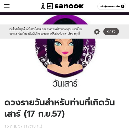
ดูดวง
เข้าสู่ระบบสมาชิก
หมวดอื่นๆ
//s.isanook.com/ho/0/ud/14/70693/170-
Sanook
//s.isanook.com/sr/0/images/logo-
600
60
sat_b.jpg
new-
sanook.png
เว็บไซต์นี้ใช้คุกกี้
เพื่อให้ท่านได้รับประสบการณ์การใช้งานที่ดีที่สุดบน เว็บไซต์
ตกลง
ของเรา โปรดศึกษาเพิ่มเติมที่
นโยบายความเป็นส่วนตัว
และ
นโยบายคุกกี้
ดวงรายวันสำหรับท่านที่เกิดวัน
เสาร์ (17 ก.ย.57)
15 ก.ย. 57 (17:13 น.)