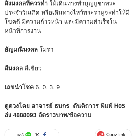
สิ่งมงคลที่ควรทำ
ให้เดินทางทำบุญบูชาพระ
ประจำวันเกิด หรือเดินทางไหว้พระราหูจะทำให้มี
โชคดี มีความก้าวหน้า และมีความสำเร็จใน
หน้าที่การงาน
อัญมณีมงคล
โมรา
สีมงคล
สีเขียว
เลขนำโชค
6, 0, 3, 9
ดูดวง
โดย อาจารย์ ธนกร ตันติถาวร พิมพ์ H05
ส่ง 4888093 อัตรา3บาท/ข้อความ
Copy link
แชร์