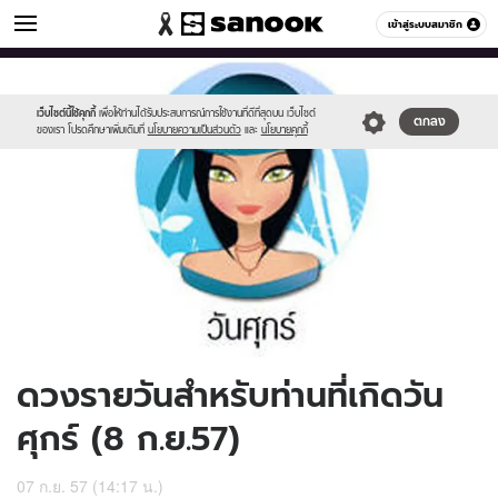
ดูดวง
เข้าสู่ระบบสมาชิก
หมวดอื่นๆ
//s.isanook.com/ho/0/ud/13/69941/170-
Sanook
//s.isanook.com/sr/0/images/logo-
600
60
fri_b.jpg
new-
sanook.png
เว็บไซต์นี้ใช้คุกกี้
เพื่อให้ท่านได้รับประสบการณ์การใช้งานที่ดีที่สุดบน เว็บไซต์
ตกลง
ของเรา โปรดศึกษาเพิ่มเติมที่
นโยบายความเป็นส่วนตัว
และ
นโยบายคุกกี้
ดวงรายวันสำหรับท่านที่เกิดวัน
ศุกร์ (8 ก.ย.57)
07 ก.ย. 57 (14:17 น.)