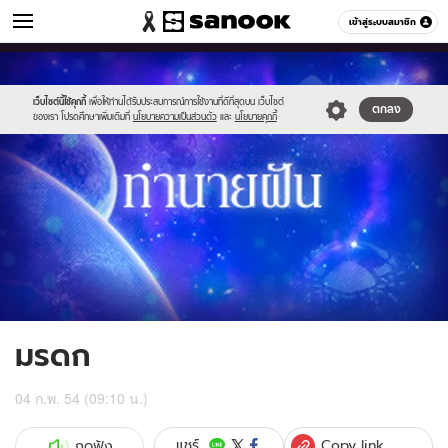
ดูดวง
เข้าสู่ระบบสมาชิก
หมวดอื่นๆ
//s.isanook.com/ho/0/ud/1/6969/g_300x200.jpg
Sanook
//s.isanook.com/sr/0/images/logo-
600
60
new-
sanook.png
เว็บไซต์นี้ใช้คุกกี้
เพื่อให้ท่านได้รับประสบการณ์การใช้งานที่ดีที่สุดบน เว็บไซต์
ตกลง
ของเรา โปรดศึกษาเพิ่มเติมที่
นโยบายความเป็นส่วนตัว
และ
นโยบายคุกกี้
มรดก
04 ก.พ. 54 (09:10 น.)
Copy link
แชร์
กดฟัง