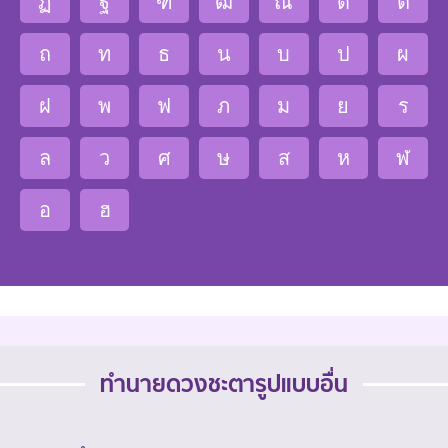
ฏ
ฐ
ฑ
ฒ
ณ
ด
ต
ถ
ท
ธ
น
บ
ป
ผ
ฝ
พ
ฟ
ภ
ม
ย
ร
ล
ว
ศ
ษ
ส
ห
ฬ
อ
ฮ
ทำนายดวงชะตารูปแบบอื่น