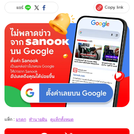
Copy link
แชร์
แท็ก :
มรดก
ทำนายฝัน
ดูแท็กทั้งหมด