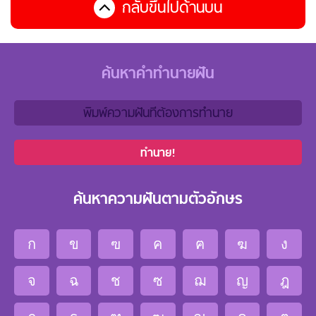
กลับขึ้นไปด้านบน
ค้นหาคำทำนายฝัน
ทำนาย!
ค้นหาความฝันตามตัวอักษร
ก
ข
ฃ
ค
ฅ
ฆ
ง
จ
ฉ
ช
ซ
ฌ
ญ
ฎ