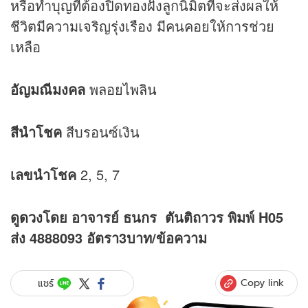
หรือทำบุญที่ต้องปิดทองฝังลูกนิมิตที่จะส่งผลให้
ชีวิตมีความเจริญรุ่งเรือง มีคนคอยให้การช่วย
เหลือ
อัญมณีมงคล
พลอยไพลิน
สีนำโชค
สีบรอนซ์เงิน
เลขนำโชค
2, 5, 7
ดู
ดวง
โดย อาจารย์ ธนกร ตันติถาวร พิมพ์ H05
ส่ง 4888093 อัตรา3บาท/ข้อความ
Copy link
แชร์