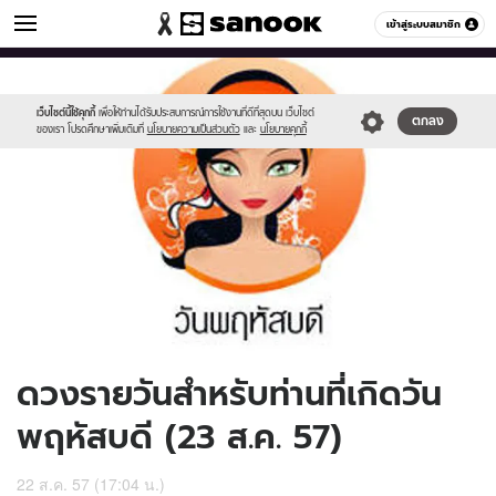
ดูดวง
เข้าสู่ระบบสมาชิก
หมวดอื่นๆ
//s.isanook.com/ho/0/ud/13/69101/170-
Sanook
//s.isanook.com/sr/0/images/logo-
600
60
thu_b.jpg
new-
sanook.png
เว็บไซต์นี้ใช้คุกกี้
เพื่อให้ท่านได้รับประสบการณ์การใช้งานที่ดีที่สุดบน เว็บไซต์
ตกลง
ของเรา โปรดศึกษาเพิ่มเติมที่
นโยบายความเป็นส่วนตัว
และ
นโยบายคุกกี้
ดวงรายวันสำหรับท่านที่เกิดวัน
พฤหัสบดี (23 ส.ค. 57)
22 ส.ค. 57 (17:04 น.)