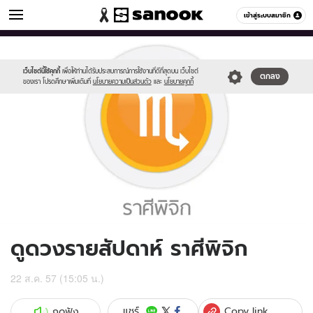
ดูดวง
เข้าสู่ระบบสมาชิก
หมวดอื่นๆ
//s.isanook.com/ho/0/ud/13/69065/08_scorpio.jpg
Sanook
//s.isanook.com/sr/0/images/logo-
600
60
new-
sanook.png
เว็บไซต์นี้ใช้คุกกี้
เพื่อให้ท่านได้รับประสบการณ์การใช้งานที่ดีที่สุดบน เว็บไซต์
ตกลง
ของเรา โปรดศึกษาเพิ่มเติมที่
นโยบายความเป็นส่วนตัว
และ
นโยบายคุกกี้
ดูดวงรายสัปดาห์ ราศีพิจิก
22 ส.ค. 57 (15:05 น.)
Copy link
แชร์
กดฟัง