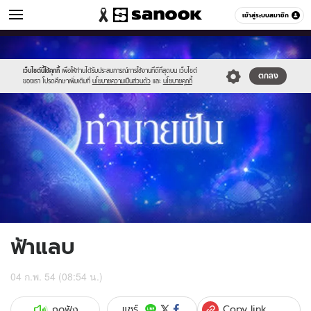
ดูดวง
เข้าสู่ระบบสมาชิก
หมวดอื่นๆ
//s.isanook.com/ho/0/ud/1/6901/g_300x200.jpg
Sanook
//s.isanook.com/sr/0/images/logo-
600
60
new-
sanook.png
เว็บไซต์นี้ใช้คุกกี้
เพื่อให้ท่านได้รับประสบการณ์การใช้งานที่ดีที่สุดบน เว็บไซต์
ตกลง
ของเรา โปรดศึกษาเพิ่มเติมที่
นโยบายความเป็นส่วนตัว
และ
นโยบายคุกกี้
ฟ้าแลบ
04 ก.พ. 54 (08:54 น.)
Copy link
แชร์
กดฟัง