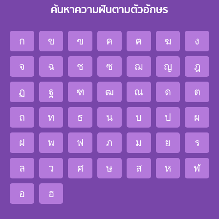
ค้นหาความฝันตามตัวอักษร
ก
ข
ฃ
ค
ฅ
ฆ
ง
จ
ฉ
ช
ซ
ฌ
ญ
ฎ
ฏ
ฐ
ฑ
ฒ
ณ
ด
ต
ถ
ท
ธ
น
บ
ป
ผ
ฝ
พ
ฟ
ภ
ม
ย
ร
ล
ว
ศ
ษ
ส
ห
ฬ
อ
ฮ