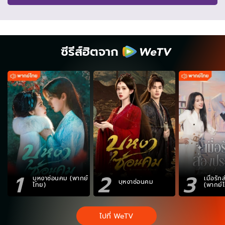
ซีรีส์ฮิตจาก
1
2
3
บุหงาซ่อนคม (พากย์
เมื่อรั
บุหงาซ่อนคม
ไทย)
(พากย์
ไปที่ WeTV