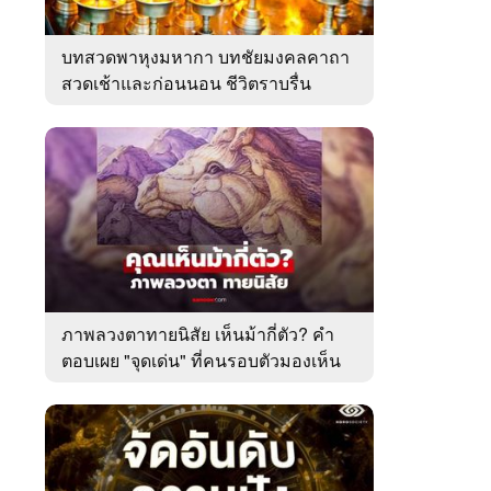
บทสวดพาหุงมหากา บทชัยมงคลคาถา
สวดเช้าและก่อนนอน ชีวิตราบรื่น
ภาพลวงตาทายนิสัย เห็นม้ากี่ตัว? คำ
ตอบเผย "จุดเด่น" ที่คนรอบตัวมองเห็น
ในตัวคุณ