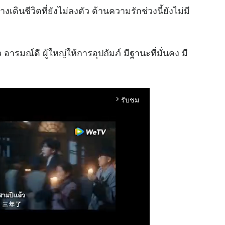
งเดินชีวิตที่ยังไม่ลงตัว ด้านความรักช่วงนี้ยังไม่มี
อารมณ์ดี ผู้ใหญ่ให้การอุปถัมภ์ มีฐานะที่มั่นคง มี
รับชม
arrow_forward_ios