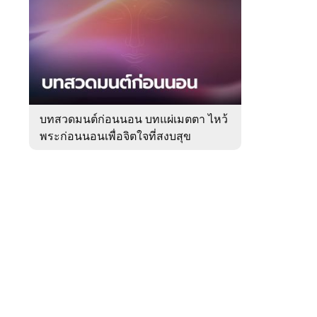
สัปดาห์
ของ
Sanook
ดูด
 WeTV
วง
บทสวดมนต์ก่อนนอน บทแผ่เมตตา ไหว้
พระก่อนนอนเพื่อจิตใจที่สงบสุข
ติดต่อโฆษณา
tencentthbd
sales@tencent.co.th
รา
ร้องเรียนเนื้อหาไม่เหมาะสม
แนะนำติชม แจ้งปัญหาการใช้งาน