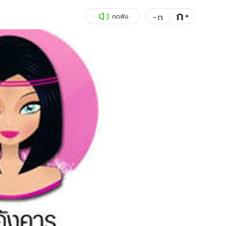
ก
สุขภาพ
+
ดูทีวี
-
ก
กดฟัง
เที่ยว-กิน
WeTV
Tasteful Thailand
Exclusive
Sanook Choice
นิยาย
ยลได้ที่
ร่วมงานกับเ