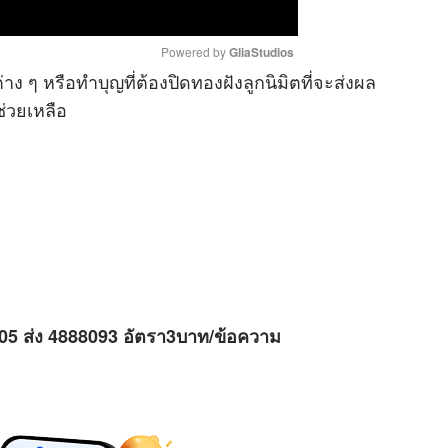
Powered by 
GliaStudios
ง ๆ หรือทำบุญที่ต้องปิดทองฝังลูกนิมิตที่จะส่งผล
ช่วยเหลือ
M
u
t
e
H05 ส่ง 4888093 อัตรา3บาท/ข้อความ