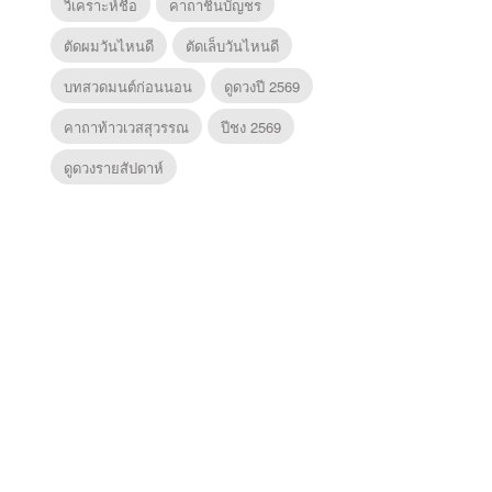
วิเคราะห์ชื่อ
คาถาชินบัญชร
ตัดผมวันไหนดี
ตัดเล็บวันไหนดี
บทสวดมนต์ก่อนนอน
ดูดวงปี 2569
คาถาท้าวเวสสุวรรณ
ปีชง 2569
ดูดวงรายสัปดาห์