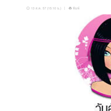
อัปเดตจีน
13 ส.ค. 57 (15:10 น.)
พิมพ์
เช็กข่าวชัวร์
ติดตามสนุกโซเชี
ดาวน์โหลดสนุกแอปฟรี
สงวนลิขสิทธิ์ ©
2569
บริษัท อิมเมจ ฟิวเจอร์ (ประเทศไทย) จำกัด