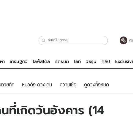
ตร
ีฬา
เศรษฐกิจ
ไลฟ์สไตล์
รถยนต์
ไอที
วัยรุ่น
คลิป
Exclusi
ตรวจหวย
ไลฟ์สไตล์
บันเทิงค
ยทายทัก
หมอดัง ดวงเด่น
ความเชื่อ
ดูดวงทั้งหมด
ผู้หญิง
หนัง-ละคร
ผู้ชาย
เพลง
ที่เกิดวันอังคาร (14
ย
วัยรุ่น
เกมส์
ไอที
คลิป
รถยนต์
พอดแคสต์