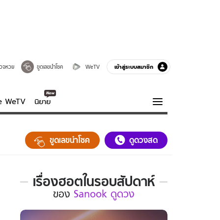
เข้าสู่ระบบสมาชิก
วจหวย
ขูดเลขนำโชค
WeTV
ve WeTV
นิยาย
รบรส
ความรู้รอบตัว
ขูดเลขนำโชค
ดูดวงสด
ฮาวทู
กูรู-รอบรู้
เรื่องฮอตในรอบสัปดาห์
เรื่อง
ของ
Sanook ดูดวง
ฮอต
ใน
รอบ