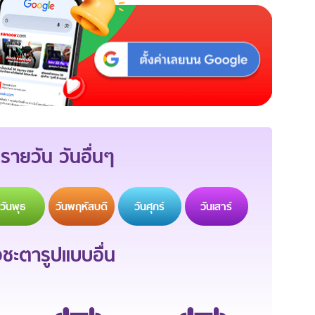
รายวัน วันอื่นๆ
วัน
พุธ
วัน
พฤหัสบดี
วัน
ศุกร์
วัน
เสาร์
ะตารูปแบบอื่น