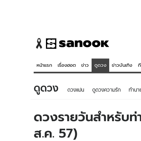
หน้าแรก
เรื่องฮอต
ข่าว
ดูดวง
ข่าวบันเทิง
ก
ดูดวง
ข่าว
ดูดวง - 
ดวงแม่น
ดูดวงความรัก
ทํานา
เรื่องฮอต
ดูดวง
ข่าว
หวยไทย
ดวงรายวันสำหรับท่าน
ข่าวบันเทิง
สถิติหวยไท
ส.ค. 57)
ข่าวกีฬา
หวยลาว
ข่าวเศรษฐกิจ