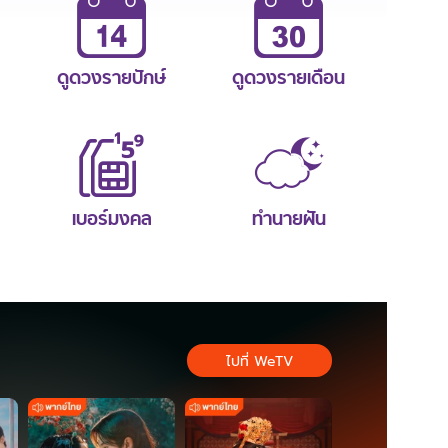
ดูดวงรายปักษ์
ดูดวงรายเดือน
เบอร์มงคล
ทำนายฝัน
ไปที่ WeTV