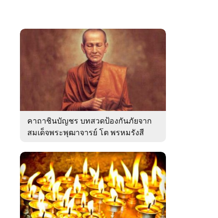
คาถาชินบัญชร บทสวดป้องกันภัยจาก
สมเด็จพระพุฒาจารย์ โต พรหมรังสี