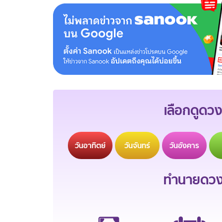
เลือกดูดวง
วัน
อาทิตย์
วัน
จันทร์
วัน
อังคาร
ทำนายดวงช