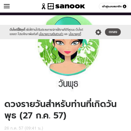
ดูดวง
เข้าสู่ระบบสมาชิก
หมวดอื่นๆ
//s.isanook.com/ho/0/ud/13/67629/170-
Sanook
//s.isanook.com/sr/0/images/logo-
600
60
wed_b.jpg
new-
sanook.png
เว็บไซต์นี้ใช้คุกกี้
เพื่อให้ท่านได้รับประสบการณ์การใช้งานที่ดีที่สุดบน เว็บไซต์
ตกลง
ของเรา โปรดศึกษาเพิ่มเติมที่
นโยบายความเป็นส่วนตัว
และ
นโยบายคุกกี้
ดวงรายวันสำหรับท่านที่เกิดวัน
พุธ (27 ก.ค. 57)
26 ก.ค. 57 (09:41 น.)