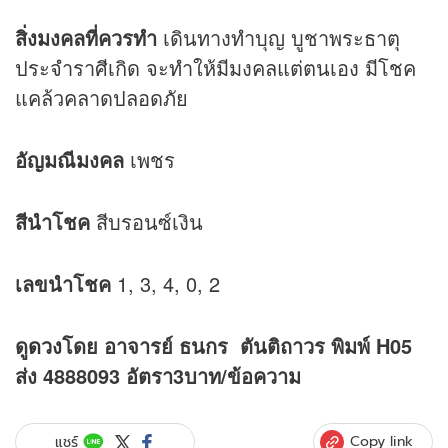
สิ่งมงคลที่ควรทำ
เดินทางทำบุญ บูชาพระธาตุ
ประจำราศีเกิด จะทำให้มีมงคลแต่ตนเอง มีโชค
แคล้วคลาดปลอดภัย
อัญมณีมงคล
เพชร
สีนำโชค
สีบรอนซ์เงิน
เลขนำโชค
1, 3, 4, 0, 2
ดู
ดวง
โดย อาจารย์ ธนกร ตันติถาวร พิมพ์ H05
ส่ง 4888093 อัตรา3บาท/ข้อความ
Copy link
แชร์