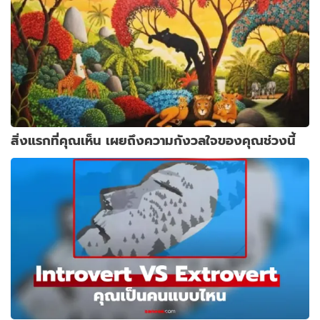
สิ่งแรกที่คุณเห็น เผยถึงความกังวลใจของคุณช่วงนี้