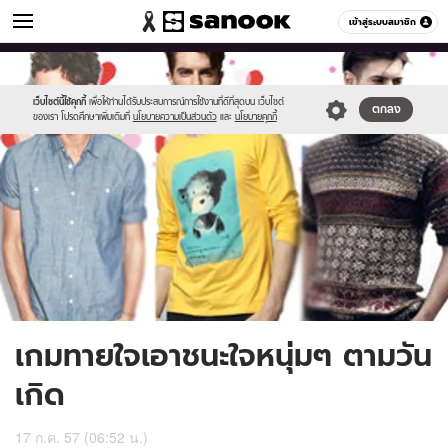
ดูดวง
เข้าสู่ระบบสมาชิก
หมวดอื่นๆ
//s.isanook.com/ho/0/ud/13/67193/m.jpg
Sanook
//s.isanook.com/sr/0/images/logo-
600
60
new-
sanook.png
เว็บไซต์นี้ใช้คุกกี้
เพื่อให้ท่านได้รับประสบการณ์การใช้งานที่ดีที่สุดบน เว็บไซต์
ตกลง
ของเรา โปรดศึกษาเพิ่มเติมที่
นโยบายความเป็นส่วนตัว
และ
นโยบายคุกกี้
เกมทายใจเอาชนะใจหนุ่มๆ ตามวัน
เกิด
17 ก.ค. 57 (06:52 น.)