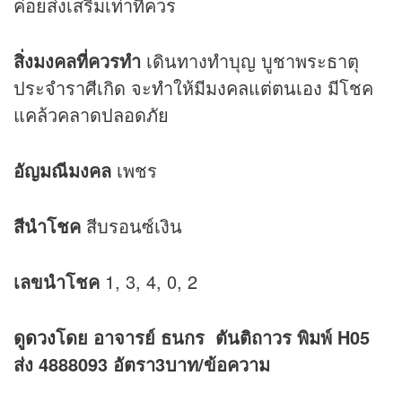
ค่อยส่งเสริมเท่าที่ควร
สิ่งมงคลที่ควรทำ
เดินทางทำบุญ บูชาพระธาตุ
ประจำราศีเกิด จะทำให้มีมงคลแต่ตนเอง มีโชค
แคล้วคลาดปลอดภัย
อัญมณีมงคล
เพชร
สีนำโชค
สีบรอนซ์เงิน
เลขนำโชค
1, 3, 4, 0, 2
ดู
ดวง
โดย อาจารย์ ธนกร ตันติถาวร พิมพ์ H05
ส่ง 4888093 อัตรา3บาท/ข้อความ