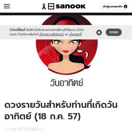
ดูดวง
เข้าสู่ระบบสมาชิก
หมวดอื่นๆ
//s.isanook.com/ho/0/ud/13/67185/170-
Sanook
//s.isanook.com/sr/0/images/logo-
600
60
sun_b.jpg
new-
sanook.png
เว็บไซต์นี้ใช้คุกกี้
เพื่อให้ท่านได้รับประสบการณ์การใช้งานที่ดีที่สุดบน เว็บไซต์
ตกลง
ของเรา โปรดศึกษาเพิ่มเติมที่
นโยบายความเป็นส่วนตัว
และ
นโยบายคุกกี้
ดวงรายวันสำหรับท่านที่เกิดวัน
อาทิตย์ (ุ18 ก.ค. 57)
17 ก.ค. 57 (10:04 น.)