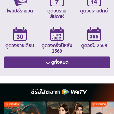
ไพ่ยิปซีรายวัน
ดูดวงราย
ดูดวงรายปักษ์
สัปดาห์
ดูดวงรายเดือน
ดูดวงครึ่งปีหลัง
ดูดวงปี 2569
2569
ดูทั้งหมด
ซีรีส์ฮิตจาก