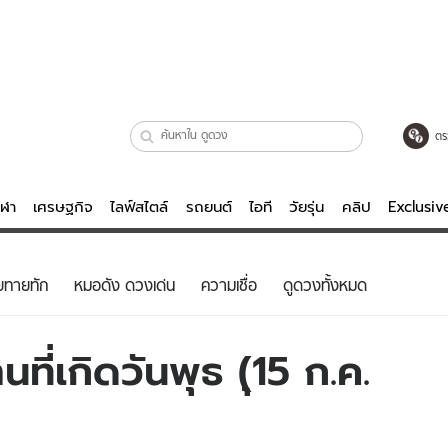
ตร
ีฬา
เศรษฐกิจ
ไลฟ์สไตล์
รถยนต์
ไอที
วัยรุ่น
คลิป
Exclusi
ตรวจหวย
ไลฟ์สไตล์
บันเทิงค
ยทายทัก
หมอดัง ดวงเด่น
ความเชื่อ
ดูดวงทั้งหมด
ผู้หญิง
หนัง-ละคร
ผู้ชาย
เพลง
ี่เกิดวันพุธ (ุ15 ก.ค.
ย
วัยรุ่น
เกมส์
ไอที
คลิป
รถยนต์
พอดแคสต์