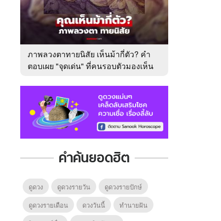
ภาพลวงตาทายนิสัย เห็นม้ากี่ตัว? คำ
ตอบเผย "จุดเด่น" ที่คนรอบตัวมองเห็น
ในตัวคุณ
คำค้นยอดฮิต
ดูดวง
ดูดวงรายวัน
ดูดวงรายปักษ์
ดูดวงรายเดือน
ดวงวันนี้
ทํานายฝัน