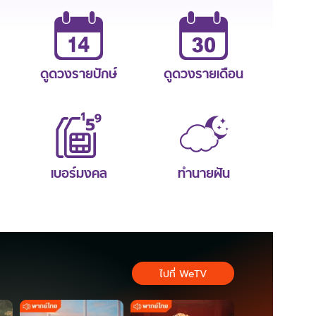
ดูดวงรายปักษ์
ดูดวงรายเดือน
เบอร์มงคล
ทำนายฝัน
ไปที่ WeTV