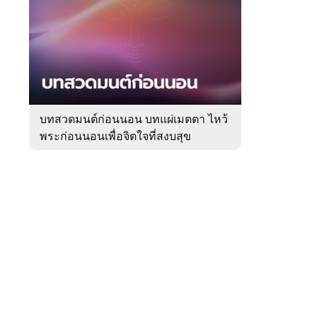
สัปดาห์
ของ
Sanook
ดูด
 WeTV
วง
บทสวดมนต์ก่อนนอน บทแผ่เมตตา ไหว้
พระก่อนนอนเพื่อจิตใจที่สงบสุข
ติดต่อโฆษณา
tencentthbd
sales@tencent.co.th
รา
ร้องเรียนเนื้อหาไม่เหมาะสม
แนะนำติชม แจ้งปัญหาการใช้งาน