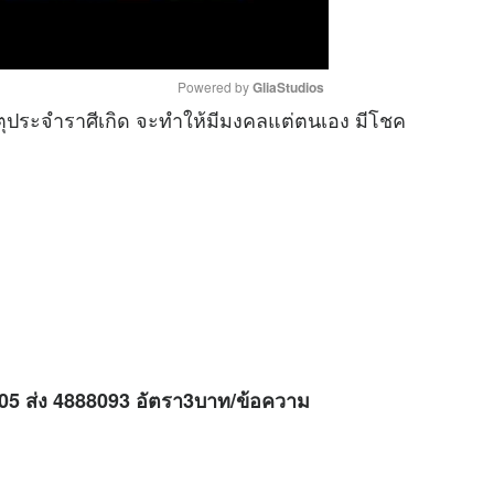
Powered by 
GliaStudios
ุประจำราศีเกิด จะทำให้มีมงคลแต่ตนเอง มีโชค
M
u
t
e
H05 ส่ง 4888093 อัตรา3บาท/ข้อความ