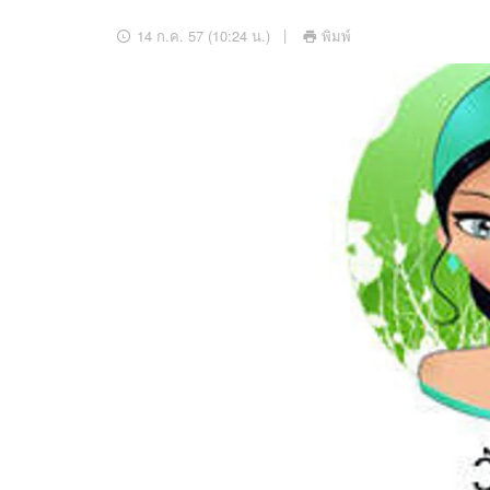
อัปเดตจีน
14 ก.ค. 57 (10:24 น.)
พิมพ์
เช็กข่าวชัวร์
ติดตามสนุกโซเชี
ดาวน์โหลดสนุกแอปฟรี
สงวนลิขสิทธิ์ ©
2569
บริษัท อิมเมจ ฟิวเจอร์ (ประเทศไทย) จำกัด