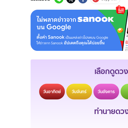
เลือกดูดวง
วัน
อาทิตย์
วัน
จันทร์
วัน
อังคาร
ทำนายดวงช