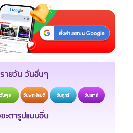
รายวัน วันอื่นๆ
วัน
พุธ
วัน
พฤหัสบดี
วัน
ศุกร์
วัน
เสาร์
ะตารูปแบบอื่น