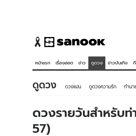
หน้าแรก
เรื่องฮอต
ข่าว
ดูดวง
ข่าวบันเทิง
ก
ดูดวง
ข่าว
ดูดวง - 
ดวงแม่น
ดูดวงความรัก
ทํานา
เรื่องฮอต
ดูดวง
ข่าว
หวยไทย
ดวงรายวันสำหรับท่านท
ข่าวบันเทิง
สถิติหวยไท
57)
ข่าวกีฬา
หวยลาว
ข่าวเศรษฐกิจ