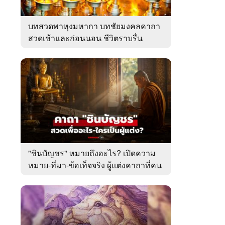
บทสวดพาหุงมหากา บทชัยมงคลคาถา
สวดเช้าและก่อนนอน ชีวิตราบรื่น
"ชินบัญชร" หมายถึงอะไร? เปิดความ
หมาย-ที่มา-ข้อเท็จจริง ผู้แต่งคาถาที่คน
ไทยคุ้นเคย