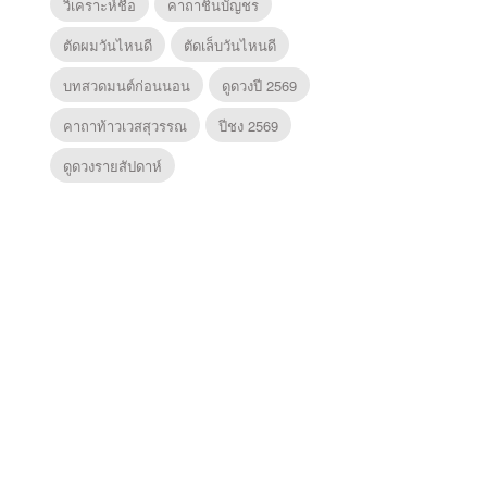
วิเคราะห์ชื่อ
คาถาชินบัญชร
ตัดผมวันไหนดี
ตัดเล็บวันไหนดี
บทสวดมนต์ก่อนนอน
ดูดวงปี 2569
คาถาท้าวเวสสุวรรณ
ปีชง 2569
ดูดวงรายสัปดาห์