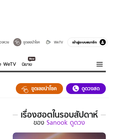
เข้าสู่ระบบสมาชิก
วจหวย
ขูดเลขนำโชค
WeTV
ve WeTV
นิยาย
รบรส
ความรู้รอบตัว
ขูดเลขนำโชค
ดูดวงสด
ฮาวทู
กูรู-รอบรู้
เรื่องฮอตในรอบสัปดาห์
เรื่อง
ของ
Sanook ดูดวง
ฮอต
ใน
รอบ