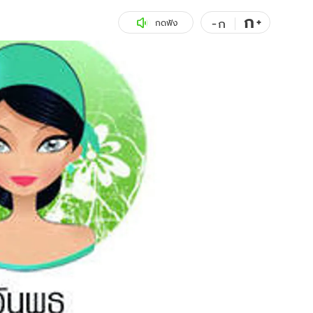
ก
สุขภาพ
+
ดูทีวี
-
ก
กดฟัง
เที่ยว-กิน
WeTV
Tasteful Thailand
Exclusive
Sanook Choice
นิยาย
ยลได้ที่
ร่วมงานกับเ