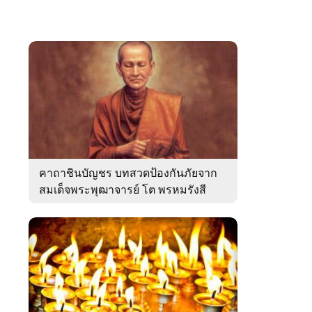
คาถาชินบัญชร บทสวดป้องกันภัยจาก
สมเด็จพระพุฒาจารย์ โต พรหมรังสี